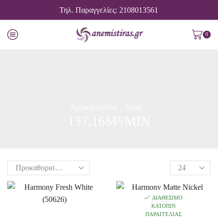
Τηλ. Παραγγελίες: 2108013561
0
Αρχική σελίδα
Shop
137,16M³/MIN
ΔΙΑΘΈΣΙΜΟ
ΚΑΤΌΠΙΝ
ΠΑΡΑΓΓΕΛΊΑΣ