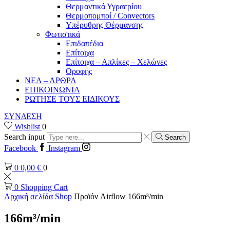
Θερμαντικά Υγραερίου
Θερμοπομποί / Convectors
Υπέρυθρης Θέρμανσης
Φωτιστικά
Επιδαπέδια
Επίτοιχα
Επίτοιχα – Απλίκες – Χελώνες
Οροφής
ΝΕΑ – ΑΡΘΡΑ
ΕΠΙΚΟΙΝΩΝΙΑ
ΡΩΤΗΣΕ ΤΟΥΣ ΕΙΔΙΚΟΥΣ
ΣΥΝΔΕΣΗ
Wishlist
0
Search input
Search
Facebook
Instagram
0
0,00
€
0
0
Shopping Cart
Αρχική σελίδα
Shop
Προϊόν Airflow
166m³/min
166m³/min