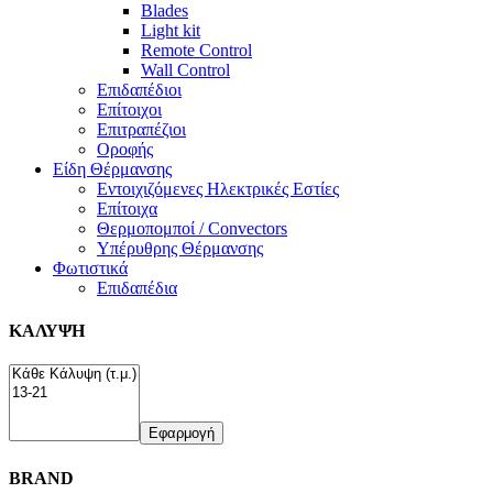
Blades
Light kit
Remote Control
Wall Control
Επιδαπέδιοι
Επίτοιχοι
Επιτραπέζιοι
Οροφής
Είδη Θέρμανσης
Εντοιχιζόμενες Ηλεκτρικές Εστίες
Επίτοιχα
Θερμοπομποί / Convectors
Υπέρυθρης Θέρμανσης
Φωτιστικά
Επιδαπέδια
ΚΑΛΥΨΗ
Εφαρμογή
BRAND