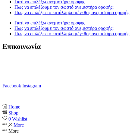
Γιατί να επιλέξω ανεμιστήρα οροφής
Πως να επιλέξουμε τον σωστό ανεμιστήρα οροφής;
Πως να επιλέξω το κατάλληλο μέγεθος ανεμιστήρα οροφής
Γιατί να επιλέξω ανεμιστήρα οροφής
Πως να επιλέξουμε τον σωστό ανεμιστήρα οροφής;
Πως να επιλέξω το κατάλληλο μέγεθος ανεμιστήρα οροφής
Επικοινωνία
T. 210 80 13 561
Κ. 6941 64 69 79
Ε. info@anemistiras.gr
Ω. Δε-Σαβ 10:00 – 20:00
Facebook
Instagram
Copyright © 2025 anemistiras.gr
Home
Shop
0
Wishlist
More
More