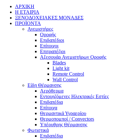
ΑΡΧΙΚΗ
Η ΕΤΑΙΡΙΑ
ΞΕΝΟΔΟΧΕΙΑΚΕΣ ΜΟΝΑΔΕΣ
ΠΡΟΪΟΝΤΑ
Ανεμιστήρες
Οροφής
Επιδαπέδιοι
Επίτοιχοι
Επιτραπέζιοι
Αξεσουάρ Ανεμιστήρων Οροφής
Blades
Light kit
Remote Control
Wall Control
Είδη Θέρμανσης
Αερόθερμα
Εντοιχιζόμενες Ηλεκτρικές Εστίες
Επιδαπέδια
Επίτοιχα
Θερμαντικά Υγραερίου
Θερμοπομποί / Convectors
Υπέρυθρης Θέρμανσης
Φωτιστικά
Επιδαπέδια