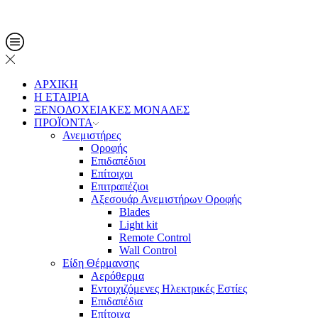
Τηλ. Παραγγελίες: 2108013561
ΑΡΧΙΚΗ
Η ΕΤΑΙΡΙΑ
ΞΕΝΟΔΟΧΕΙΑΚΕΣ ΜΟΝΑΔΕΣ
ΠΡΟΪΟΝΤΑ
Ανεμιστήρες
Οροφής
Επιδαπέδιοι
Επίτοιχοι
Επιτραπέζιοι
Αξεσουάρ Ανεμιστήρων Οροφής
Blades
Light kit
Remote Control
Wall Control
Είδη Θέρμανσης
Αερόθερμα
Εντοιχιζόμενες Ηλεκτρικές Εστίες
Επιδαπέδια
Επίτοιχα