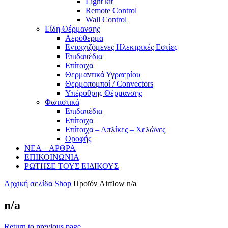
Light kit
Remote Control
Wall Control
Είδη Θέρμανσης
Αερόθερμα
Εντοιχιζόμενες Ηλεκτρικές Εστίες
Επιδαπέδια
Επίτοιχα
Θερμαντικά Υγραερίου
Θερμοπομποί / Convectors
Υπέρυθρης Θέρμανσης
Φωτιστικά
Επιδαπέδια
Επίτοιχα
Επίτοιχα – Απλίκες – Χελώνες
Οροφής
ΝΕΑ – ΑΡΘΡΑ
ΕΠΙΚΟΙΝΩΝΙΑ
ΡΩΤΗΣΕ ΤΟΥΣ ΕΙΔΙΚΟΥΣ
Αρχική σελίδα
Shop
Προϊόν Airflow
n/a
n/a
Return to previous page