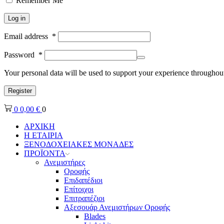
Remember Me
Log in
Email address
*
Password
*
Your personal data will be used to support your experience throughout
Register
0
0,00
€
0
ΑΡΧΙΚΗ
Η ΕΤΑΙΡΙΑ
ΞΕΝΟΔΟΧΕΙΑΚΕΣ ΜΟΝΑΔΕΣ
ΠΡΟΪΟΝΤΑ
Ανεμιστήρες
Οροφής
Επιδαπέδιοι
Επίτοιχοι
Επιτραπέζιοι
Αξεσουάρ Ανεμιστήρων Οροφής
Blades