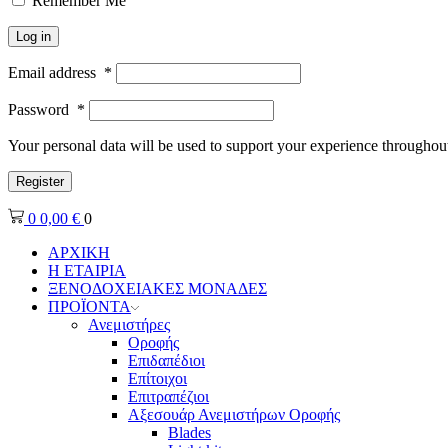
Remember Me
Log in
Email address
*
Password
*
Your personal data will be used to support your experience throughout
Register
0
0,00
€
0
ΑΡΧΙΚΗ
Η ΕΤΑΙΡΙΑ
ΞΕΝΟΔΟΧΕΙΑΚΕΣ ΜΟΝΑΔΕΣ
ΠΡΟΪΟΝΤΑ
Ανεμιστήρες
Οροφής
Επιδαπέδιοι
Επίτοιχοι
Επιτραπέζιοι
Αξεσουάρ Ανεμιστήρων Οροφής
Blades