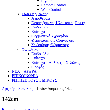
Light kit
Remote Control
Wall Control
Είδη Θέρμανσης
Αερόθερμα
Εντοιχιζόμενες Ηλεκτρικές Εστίες
Επιδαπέδια
Επίτοιχα
Θερμαντικά Υγραερίου
Θερμοπομποί / Convectors
Υπέρυθρης Θέρμανσης
Φωτιστικά
Επιδαπέδια
Επίτοιχα
Επίτοιχα – Απλίκες – Χελώνες
Οροφής
ΝΕΑ – ΑΡΘΡΑ
ΕΠΙΚΟΙΝΩΝΙΑ
ΡΩΤΗΣΕ ΤΟΥΣ ΕΙΔΙΚΟΥΣ
Αρχική σελίδα
Shop
Προϊόν Διάμετρος
142cm
142cm
Return to previous page