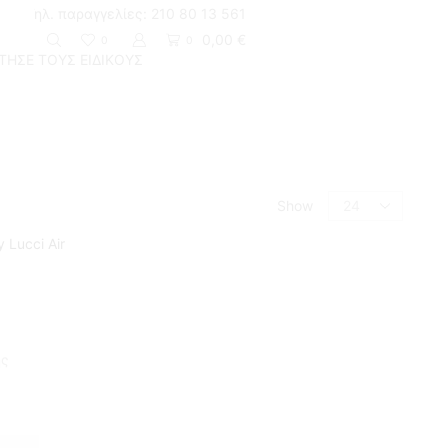
Τηλ. παραγγελίες: 210 80 13 561
Ειδικές τιμές για ξενοδοχειακές εγκαταστάσεις
0,00
€
0
0
ΤΗΣΕ ΤΟΥΣ ΕΙΔΙΚΟΥΣ
Return to previous page
Show
ής