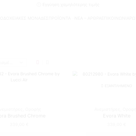
Εγγύηση χαμηλότερης τιμής
ΟΔΟΧΕΙΑΚΕΣ ΜΟΝΑΔΕΣ
ΠΡΟΪΟΝΤΑ
ΝΕΑ – ΑΡΘΡΑ
ΕΠΙΚΟΙΝΩΝΙΑ
ΡΩ
Αρχική Σελίδα
Shop
92CM (41,5 OFF)
ΕΞΑΝΤΛΗΜΈΝΟ
νεμιστήρες
,
Οροφής
Ανεμιστήρες
,
Οροφ
ora Brushed Chrome
Evora White
339,00
€
339,00
€