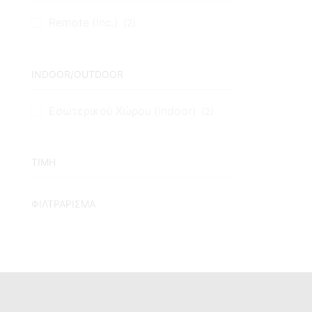
Remote (Inc.)
(2)
INDOOR/OUTDOOR
Εσωτερικού Χώρου (indoor)
(2)
TIMH
ΦΙΛΤΡΆΡΙΣΜΑ