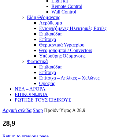
Light kit
Remote Control
Wall Control
Είδη Θέρμανσης
Αερόθερμα
Εντοιχιζόμενες Ηλεκτρικές Εστίες
Επιδαπέδια
Επίτοιχα
Θερμαντικά Υγραερίου
Θερμοπομποί / Convectors
Υπέρυθρης Θέρμανσης
Φωτιστικά
Επιδαπέδια
Επίτοιχα
Επίτοιχα – Απλίκες – Χελώνες
Οροφής
ΝΕΑ – ΑΡΘΡΑ
ΕΠΙΚΟΙΝΩΝΙΑ
ΡΩΤΗΣΕ ΤΟΥΣ ΕΙΔΙΚΟΥΣ
Αρχική σελίδα
Shop
Προϊόν Ύψος A
28,9
28,9
Return to previous page