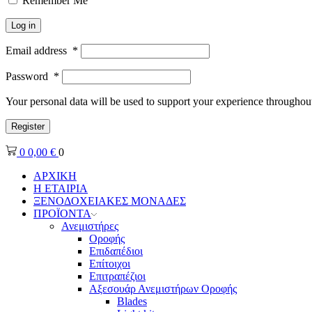
Remember Me
Log in
Email address
*
Password
*
Your personal data will be used to support your experience throughout
Register
0
0,00
€
0
ΑΡΧΙΚΗ
Η ΕΤΑΙΡΙΑ
ΞΕΝΟΔΟΧΕΙΑΚΕΣ ΜΟΝΑΔΕΣ
ΠΡΟΪΟΝΤΑ
Ανεμιστήρες
Οροφής
Επιδαπέδιοι
Επίτοιχοι
Επιτραπέζιοι
Αξεσουάρ Ανεμιστήρων Οροφής
Blades