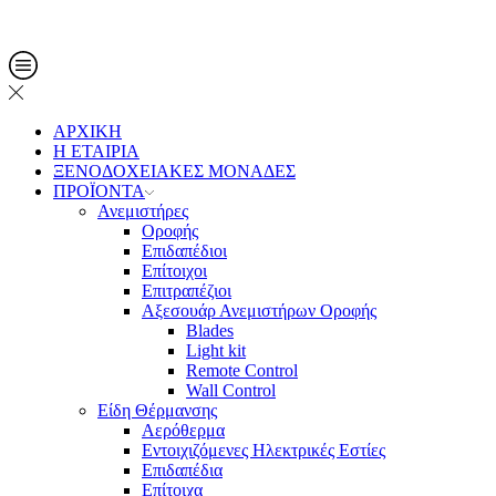
Τηλ. Παραγγελίες: 2108013561
ΑΡΧΙΚΗ
Η ΕΤΑΙΡΙΑ
ΞΕΝΟΔΟΧΕΙΑΚΕΣ ΜΟΝΑΔΕΣ
ΠΡΟΪΟΝΤΑ
Ανεμιστήρες
Οροφής
Επιδαπέδιοι
Επίτοιχοι
Επιτραπέζιοι
Αξεσουάρ Ανεμιστήρων Οροφής
Blades
Light kit
Remote Control
Wall Control
Είδη Θέρμανσης
Αερόθερμα
Εντοιχιζόμενες Ηλεκτρικές Εστίες
Επιδαπέδια
Επίτοιχα