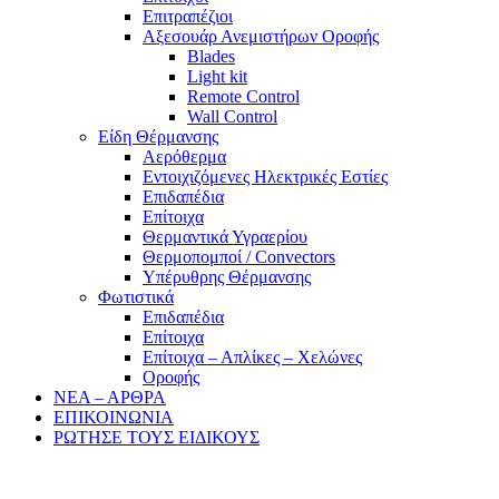
Επιτραπέζιοι
Αξεσουάρ Ανεμιστήρων Οροφής
Blades
Light kit
Remote Control
Wall Control
Είδη Θέρμανσης
Αερόθερμα
Εντοιχιζόμενες Ηλεκτρικές Εστίες
Επιδαπέδια
Επίτοιχα
Θερμαντικά Υγραερίου
Θερμοπομποί / Convectors
Υπέρυθρης Θέρμανσης
Φωτιστικά
Επιδαπέδια
Επίτοιχα
Επίτοιχα – Απλίκες – Χελώνες
Οροφής
ΝΕΑ – ΑΡΘΡΑ
ΕΠΙΚΟΙΝΩΝΙΑ
ΡΩΤΗΣΕ ΤΟΥΣ ΕΙΔΙΚΟΥΣ