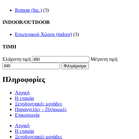
Remote (Inc.)
(3)
INDOOR/OUTDOOR
Εσωτερικού Χώρου (indoor)
(3)
TIMH
Ελάχιστη τιμή
Μέγιστη τιμή
Φιλτράρισμα
Πληροφορίες
Αρχική
Η εταιρία
Ξενοδοχειακές μονάδες
Παραγγελίες – Πληρωμές
Επικοινωνία
Αρχική
Η εταιρία
Ξενοδοχειακές μονάδες