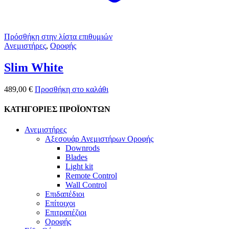
Πρόσθήκη στην λίστα επιθυμιών
Ανεμιστήρες
,
Οροφής
Slim White
489,00
€
Προσθήκη στο καλάθι
ΚΑΤΗΓΟΡΙΕΣ ΠΡΟΪΟΝΤΩΝ
Ανεμιστήρες
Αξεσουάρ Ανεμιστήρων Οροφής
Downrods
Blades
Light kit
Remote Control
Wall Control
Επιδαπέδιοι
Επίτοιχοι
Επιτραπέζιοι
Οροφής