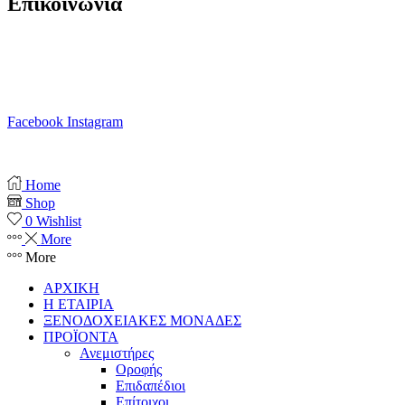
Επικοινωνία
T. 210 80 13 561
Κ. 6941 64 69 79
Ε. info@anemistiras.gr
Ω. Δε-Σαβ 10:00 – 20:00
Facebook
Instagram
Copyright © 2025 anemistiras.gr
Home
Shop
0
Wishlist
More
More
ΑΡΧΙΚΗ
Η ΕΤΑΙΡΙΑ
ΞΕΝΟΔΟΧΕΙΑΚΕΣ ΜΟΝΑΔΕΣ
ΠΡΟΪΟΝΤΑ
Ανεμιστήρες
Οροφής
Επιδαπέδιοι
Επίτοιχοι