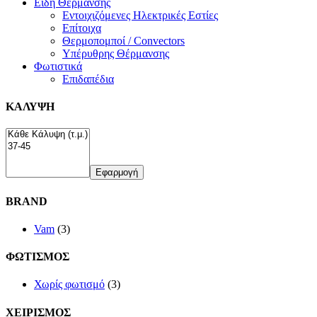
Είδη Θέρμανσης
Εντοιχιζόμενες Ηλεκτρικές Εστίες
Επίτοιχα
Θερμοπομποί / Convectors
Υπέρυθρης Θέρμανσης
Φωτιστικά
Επιδαπέδια
ΚΑΛΥΨΗ
Εφαρμογή
BRAND
Vam
(3)
ΦΩΤΙΣΜΟΣ
Χωρίς φωτισμό
(3)
ΧΕΙΡΙΣΜΟΣ