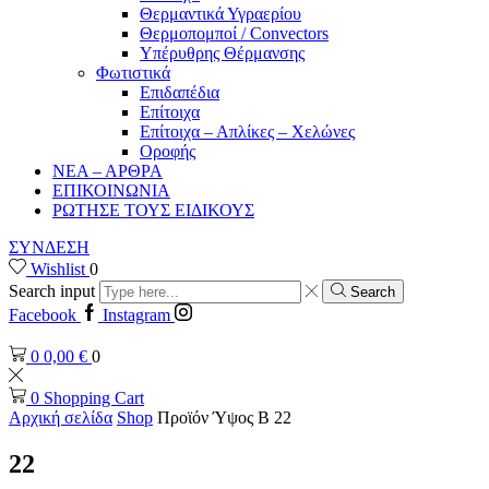
Θερμαντικά Υγραερίου
Θερμοπομποί / Convectors
Υπέρυθρης Θέρμανσης
Φωτιστικά
Επιδαπέδια
Επίτοιχα
Επίτοιχα – Απλίκες – Χελώνες
Οροφής
ΝΕΑ – ΑΡΘΡΑ
ΕΠΙΚΟΙΝΩΝΙΑ
ΡΩΤΗΣΕ ΤΟΥΣ ΕΙΔΙΚΟΥΣ
ΣΥΝΔΕΣΗ
Wishlist
0
Search input
Search
Facebook
Instagram
0
0,00
€
0
0
Shopping Cart
Αρχική σελίδα
Shop
Προϊόν Ύψος B
22
22