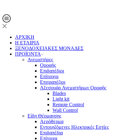
Τηλ. Παραγγελίες: 2108013561
ΑΡΧΙΚΗ
Η ΕΤΑΙΡΙΑ
ΞΕΝΟΔΟΧΕΙΑΚΕΣ ΜΟΝΑΔΕΣ
ΠΡΟΪΟΝΤΑ
Ανεμιστήρες
Οροφής
Επιδαπέδιοι
Επίτοιχοι
Επιτραπέζιοι
Αξεσουάρ Ανεμιστήρων Οροφής
Blades
Light kit
Remote Control
Wall Control
Είδη Θέρμανσης
Αερόθερμα
Εντοιχιζόμενες Ηλεκτρικές Εστίες
Επιδαπέδια
Επίτοιχα