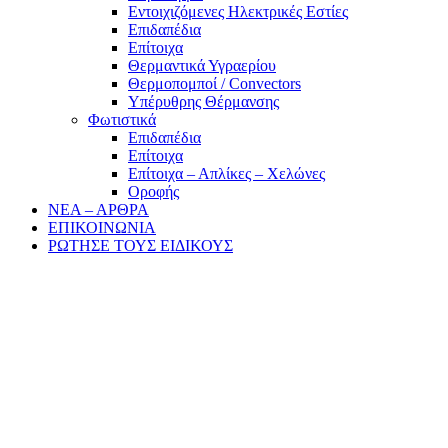
Εντοιχιζόμενες Ηλεκτρικές Εστίες
Επιδαπέδια
Επίτοιχα
Θερμαντικά Υγραερίου
Θερμοπομποί / Convectors
Υπέρυθρης Θέρμανσης
Φωτιστικά
Επιδαπέδια
Επίτοιχα
Επίτοιχα – Απλίκες – Χελώνες
Οροφής
ΝΕΑ – ΑΡΘΡΑ
ΕΠΙΚΟΙΝΩΝΙΑ
ΡΩΤΗΣΕ ΤΟΥΣ ΕΙΔΙΚΟΥΣ