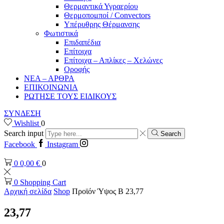
Θερμαντικά Υγραερίου
Θερμοπομποί / Convectors
Υπέρυθρης Θέρμανσης
Φωτιστικά
Επιδαπέδια
Επίτοιχα
Επίτοιχα – Απλίκες – Χελώνες
Οροφής
ΝΕΑ – ΑΡΘΡΑ
ΕΠΙΚΟΙΝΩΝΙΑ
ΡΩΤΗΣΕ ΤΟΥΣ ΕΙΔΙΚΟΥΣ
ΣΥΝΔΕΣΗ
Wishlist
0
Search input
Search
Facebook
Instagram
0
0,00
€
0
0
Shopping Cart
Αρχική σελίδα
Shop
Προϊόν Ύψος B
23,77
23,77