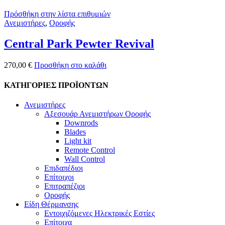
Πρόσθήκη στην λίστα επιθυμιών
Ανεμιστήρες
,
Οροφής
Central Park Pewter Revival
270,00
€
Προσθήκη στο καλάθι
ΚΑΤΗΓΟΡΙΕΣ ΠΡΟΪΟΝΤΩΝ
Ανεμιστήρες
Αξεσουάρ Ανεμιστήρων Οροφής
Downrods
Blades
Light kit
Remote Control
Wall Control
Επιδαπέδιοι
Επίτοιχοι
Επιτραπέζιοι
Οροφής
Είδη Θέρμανσης
Εντοιχιζόμενες Ηλεκτρικές Εστίες
Επίτοιχα