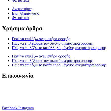
Φωτιστικά
Ανεμιστήρες
Είδη Θέρμανσης
Φωτιστικά
Χρήσιμα άρθρα
Γιατί να επιλέξω ανεμιστήρα οροφής
Πως να επιλέξουμε τον σωστό ανεμιστήρα οροφής;
Πως να επιλέξω το κατάλληλο μέγεθος ανεμιστήρα οροφής
Γιατί να επιλέξω ανεμιστήρα οροφής
Πως να επιλέξουμε τον σωστό ανεμιστήρα οροφής;
Πως να επιλέξω το κατάλληλο μέγεθος ανεμιστήρα οροφής
Επικοινωνία
T. 210 80 13 561
Κ. 6941 64 69 79
Ε. info@anemistiras.gr
Ω. Δε-Σαβ 10:00 – 20:00
Facebook
Instagram