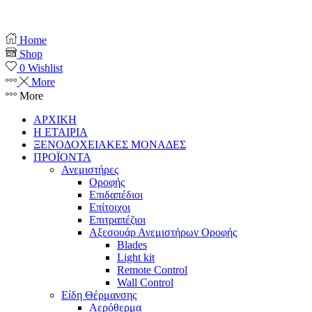
Copyright © 2025 anemistiras.gr
Home
Shop
0
Wishlist
More
More
ΑΡΧΙΚΗ
Η ΕΤΑΙΡΙΑ
ΞΕΝΟΔΟΧΕΙΑΚΕΣ ΜΟΝΑΔΕΣ
ΠΡΟΪΟΝΤΑ
Ανεμιστήρες
Οροφής
Επιδαπέδιοι
Επίτοιχοι
Επιτραπέζιοι
Αξεσουάρ Ανεμιστήρων Οροφής
Blades
Light kit
Remote Control
Wall Control
Είδη Θέρμανσης
Αερόθερμα