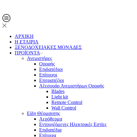
Τηλ. Παραγγελίες: 2108013561
ΑΡΧΙΚΗ
Η ΕΤΑΙΡΙΑ
ΞΕΝΟΔΟΧΕΙΑΚΕΣ ΜΟΝΑΔΕΣ
ΠΡΟΪΟΝΤΑ
Ανεμιστήρες
Οροφής
Επιδαπέδιοι
Επίτοιχοι
Επιτραπέζιοι
Αξεσουάρ Ανεμιστήρων Οροφής
Blades
Light kit
Remote Control
Wall Control
Είδη Θέρμανσης
Αερόθερμα
Εντοιχιζόμενες Ηλεκτρικές Εστίες
Επιδαπέδια
Επίτοιχα