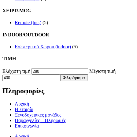
ΧΕΙΡΙΣΜΟΣ
Remote (Inc.)
(5)
INDOOR/OUTDOOR
Εσωτερικού Χώρου (indoor)
(5)
TIMH
Ελάχιστη τιμή
Μέγιστη τιμή
Φιλτράρισμα
Πληροφορίες
Αρχική
Η εταιρία
Ξενοδοχειακές μονάδες
Παραγγελίες – Πληρωμές
Επικοινωνία
Αρχική