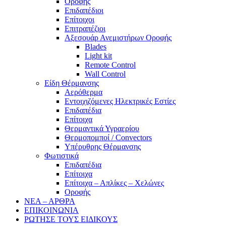
Οροφής
Επιδαπέδιοι
Επίτοιχοι
Επιτραπέζιοι
Αξεσουάρ Ανεμιστήρων Οροφής
Blades
Light kit
Remote Control
Wall Control
Είδη Θέρμανσης
Αερόθερμα
Εντοιχιζόμενες Ηλεκτρικές Εστίες
Επιδαπέδια
Επίτοιχα
Θερμαντικά Υγραερίου
Θερμοπομποί / Convectors
Υπέρυθρης Θέρμανσης
Φωτιστικά
Επιδαπέδια
Επίτοιχα
Επίτοιχα – Απλίκες – Χελώνες
Οροφής
ΝΕΑ – ΑΡΘΡΑ
ΕΠΙΚΟΙΝΩΝΙΑ
ΡΩΤΗΣΕ ΤΟΥΣ ΕΙΔΙΚΟΥΣ