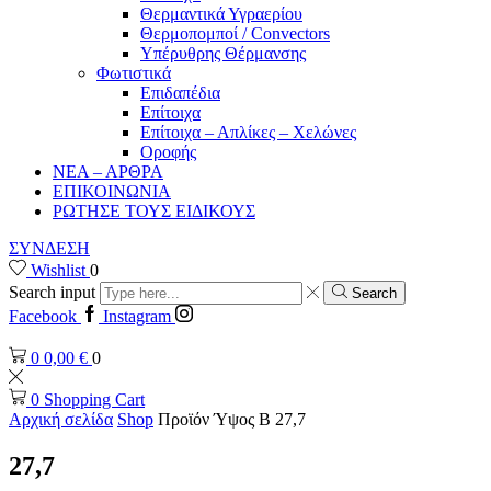
Θερμαντικά Υγραερίου
Θερμοπομποί / Convectors
Υπέρυθρης Θέρμανσης
Φωτιστικά
Επιδαπέδια
Επίτοιχα
Επίτοιχα – Απλίκες – Χελώνες
Οροφής
ΝΕΑ – ΑΡΘΡΑ
ΕΠΙΚΟΙΝΩΝΙΑ
ΡΩΤΗΣΕ ΤΟΥΣ ΕΙΔΙΚΟΥΣ
ΣΥΝΔΕΣΗ
Wishlist
0
Search input
Search
Facebook
Instagram
0
0,00
€
0
0
Shopping Cart
Αρχική σελίδα
Shop
Προϊόν Ύψος B
27,7
27,7