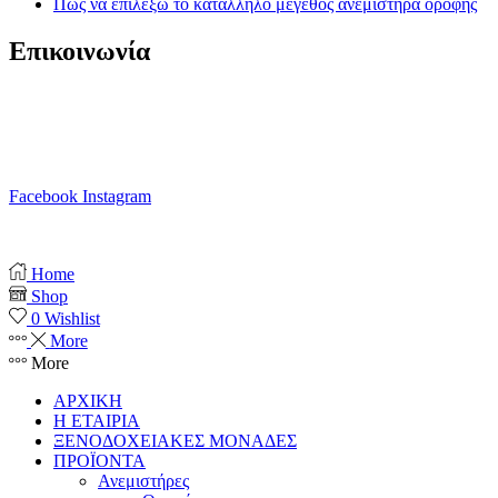
Πως να επιλέξω το κατάλληλο μέγεθος ανεμιστήρα οροφής
Επικοινωνία
T. 210 80 13 561
Κ. 6941 64 69 79
Ε. info@anemistiras.gr
Ω. Δε-Σαβ 10:00 – 20:00
Facebook
Instagram
Copyright © 2025 anemistiras.gr
Home
Shop
0
Wishlist
More
More
ΑΡΧΙΚΗ
Η ΕΤΑΙΡΙΑ
ΞΕΝΟΔΟΧΕΙΑΚΕΣ ΜΟΝΑΔΕΣ
ΠΡΟΪΟΝΤΑ
Ανεμιστήρες