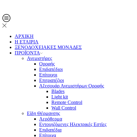
Τηλ. Παραγγελίες: 2108013561
ΑΡΧΙΚΗ
Η ΕΤΑΙΡΙΑ
ΞΕΝΟΔΟΧΕΙΑΚΕΣ ΜΟΝΑΔΕΣ
ΠΡΟΪΟΝΤΑ
Ανεμιστήρες
Οροφής
Επιδαπέδιοι
Επίτοιχοι
Επιτραπέζιοι
Αξεσουάρ Ανεμιστήρων Οροφής
Blades
Light kit
Remote Control
Wall Control
Είδη Θέρμανσης
Αερόθερμα
Εντοιχιζόμενες Ηλεκτρικές Εστίες
Επιδαπέδια
Επίτοιχα