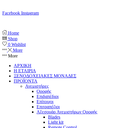
Ω. Δε-Σαβ 10:00 – 20:00
Facebook
Instagram
Copyright © 2025 anemistiras.gr
Home
Shop
0
Wishlist
More
More
ΑΡΧΙΚΗ
Η ΕΤΑΙΡΙΑ
ΞΕΝΟΔΟΧΕΙΑΚΕΣ ΜΟΝΑΔΕΣ
ΠΡΟΪΟΝΤΑ
Ανεμιστήρες
Οροφής
Επιδαπέδιοι
Επίτοιχοι
Επιτραπέζιοι
Αξεσουάρ Ανεμιστήρων Οροφής
Blades
Light kit
Remote Control