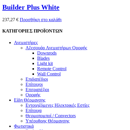
Builder Plus White
237,27
€
Προσθήκη στο καλάθι
ΚΑΤΗΓΟΡΙΕΣ ΠΡΟΪΟΝΤΩΝ
Ανεμιστήρες
Αξεσουάρ Ανεμιστήρων Οροφής
Downrods
Blades
Light kit
Remote Control
Wall Control
Επιδαπέδιοι
Επίτοιχοι
Επιτραπέζιοι
Οροφής
Είδη Θέρμανσης
Εντοιχιζόμενες Ηλεκτρικές Εστίες
Επίτοιχα
Θερμοπομποί / Convectors
Υπέρυθρης Θέρμανσης
Φωτιστικά