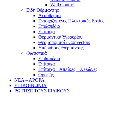
Wall Control
Είδη Θέρμανσης
Αερόθερμα
Εντοιχιζόμενες Ηλεκτρικές Εστίες
Επιδαπέδια
Επίτοιχα
Θερμαντικά Υγραερίου
Θερμοπομποί / Convectors
Υπέρυθρης Θέρμανσης
Φωτιστικά
Επιδαπέδια
Επίτοιχα
Επίτοιχα – Απλίκες – Χελώνες
Οροφής
ΝΕΑ – ΑΡΘΡΑ
ΕΠΙΚΟΙΝΩΝΙΑ
ΡΩΤΗΣΕ ΤΟΥΣ ΕΙΔΙΚΟΥΣ