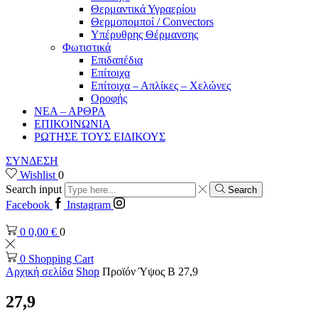
Θερμαντικά Υγραερίου
Θερμοπομποί / Convectors
Υπέρυθρης Θέρμανσης
Φωτιστικά
Επιδαπέδια
Επίτοιχα
Επίτοιχα – Απλίκες – Χελώνες
Οροφής
ΝΕΑ – ΑΡΘΡΑ
ΕΠΙΚΟΙΝΩΝΙΑ
ΡΩΤΗΣΕ ΤΟΥΣ ΕΙΔΙΚΟΥΣ
ΣΥΝΔΕΣΗ
Wishlist
0
Search input
Search
Facebook
Instagram
0
0,00
€
0
0
Shopping Cart
Αρχική σελίδα
Shop
Προϊόν Ύψος B
27,9
27,9