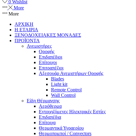
0
Wishlist
More
More
ΑΡΧΙΚΗ
Η ΕΤΑΙΡΙΑ
ΞΕΝΟΔΟΧΕΙΑΚΕΣ ΜΟΝΑΔΕΣ
ΠΡΟΪΟΝΤΑ
Ανεμιστήρες
Οροφής
Επιδαπέδιοι
Επίτοιχοι
Επιτραπέζιοι
Αξεσουάρ Ανεμιστήρων Οροφής
Blades
Light kit
Remote Control
Wall Control
Είδη Θέρμανσης
Αερόθερμα
Εντοιχιζόμενες Ηλεκτρικές Εστίες
Επιδαπέδια
Επίτοιχα
Θερμαντικά Υγραερίου
Θερμοπομποί / Convectors