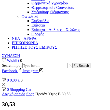
Θερμαντικά Υγραερίου
Θερμοπομποί / Convectors
Υπέρυθρης Θέρμανσης
Φωτιστικά
Επιδαπέδια
Επίτοιχα
Επίτοιχα – Απλίκες – Χελώνες
Οροφής
ΝΕΑ – ΑΡΘΡΑ
ΕΠΙΚΟΙΝΩΝΙΑ
ΡΩΤΗΣΕ ΤΟΥΣ ΕΙΔΙΚΟΥΣ
ΣΥΝΔΕΣΗ
Wishlist
0
Search input
Search
Facebook
Instagram
0
0,00
€
0
0
Shopping Cart
Αρχική σελίδα
Shop
Προϊόν Ύψος B
30,53
30,53