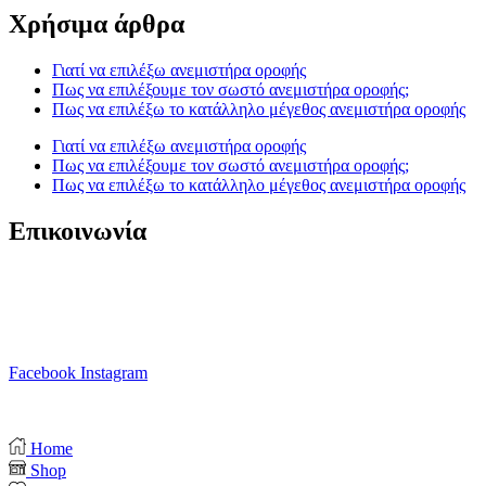
Χρήσιμα άρθρα
Γιατί να επιλέξω ανεμιστήρα οροφής
Πως να επιλέξουμε τον σωστό ανεμιστήρα οροφής;
Πως να επιλέξω το κατάλληλο μέγεθος ανεμιστήρα οροφής
Γιατί να επιλέξω ανεμιστήρα οροφής
Πως να επιλέξουμε τον σωστό ανεμιστήρα οροφής;
Πως να επιλέξω το κατάλληλο μέγεθος ανεμιστήρα οροφής
Επικοινωνία
T. 210 80 13 561
Κ. 6941 64 69 79
Ε. info@anemistiras.gr
Ω. Δε-Σαβ 10:00 – 20:00
Facebook
Instagram
Copyright © 2025 anemistiras.gr
Home
Shop