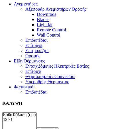
Ανεμιστήρες
Αξεσουάρ Ανεμιστήρων Οροφής
Downrods
Blades
Light kit
Remote Control
Wall Control
Επιδαπέδιοι
Επίτοιχοι
Επιτραπέζιοι
Οροφής
Είδη Θέρμανσης
Εντοιχιζόμενες Ηλεκτρικές Εστίες
Επίτοιχα
Θερμοπομποί / Convectors
Υπέρυθρης Θέρμανσης
Φωτιστικά
Επιδαπέδια
ΚΑΛΥΨΗ