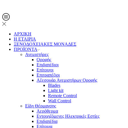
Τηλ. Παραγγελίες: 2108013561
ΑΡΧΙΚΗ
Η ΕΤΑΙΡΙΑ
ΞΕΝΟΔΟΧΕΙΑΚΕΣ ΜΟΝΑΔΕΣ
ΠΡΟΪΟΝΤΑ
Ανεμιστήρες
Οροφής
Επιδαπέδιοι
Επίτοιχοι
Επιτραπέζιοι
Αξεσουάρ Ανεμιστήρων Οροφής
Blades
Light kit
Remote Control
Wall Control
Είδη Θέρμανσης
Αερόθερμα
Εντοιχιζόμενες Ηλεκτρικές Εστίες
Επιδαπέδια
Επίτοιχα