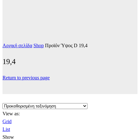
Αρχική σελίδα
Shop
Προϊόν Ύψος D
19,4
19,4
Return to previous page
View as:
Grid
List
Show