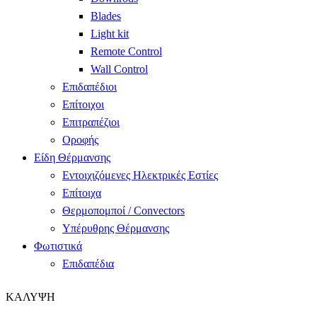
Blades
Light kit
Remote Control
Wall Control
Επιδαπέδιοι
Επίτοιχοι
Επιτραπέζιοι
Οροφής
Είδη Θέρμανσης
Εντοιχιζόμενες Ηλεκτρικές Εστίες
Επίτοιχα
Θερμοπομποί / Convectors
Υπέρυθρης Θέρμανσης
Φωτιστικά
Επιδαπέδια
ΚΑΛΥΨΗ