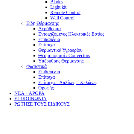
Blades
Light kit
Remote Control
Wall Control
Είδη Θέρμανσης
Αερόθερμα
Εντοιχιζόμενες Ηλεκτρικές Εστίες
Επιδαπέδια
Επίτοιχα
Θερμαντικά Υγραερίου
Θερμοπομποί / Convectors
Υπέρυθρης Θέρμανσης
Φωτιστικά
Επιδαπέδια
Επίτοιχα
Επίτοιχα – Απλίκες – Χελώνες
Οροφής
ΝΕΑ – ΑΡΘΡΑ
ΕΠΙΚΟΙΝΩΝΙΑ
ΡΩΤΗΣΕ ΤΟΥΣ ΕΙΔΙΚΟΥΣ