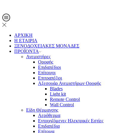
Τηλ. Παραγγελίες: 2108013561
ΑΡΧΙΚΗ
Η ΕΤΑΙΡΙΑ
ΞΕΝΟΔΟΧΕΙΑΚΕΣ ΜΟΝΑΔΕΣ
ΠΡΟΪΟΝΤΑ
Ανεμιστήρες
Οροφής
Επιδαπέδιοι
Επίτοιχοι
Επιτραπέζιοι
Αξεσουάρ Ανεμιστήρων Οροφής
Blades
Light kit
Remote Control
Wall Control
Είδη Θέρμανσης
Αερόθερμα
Εντοιχιζόμενες Ηλεκτρικές Εστίες
Επιδαπέδια
Επίτοιχα