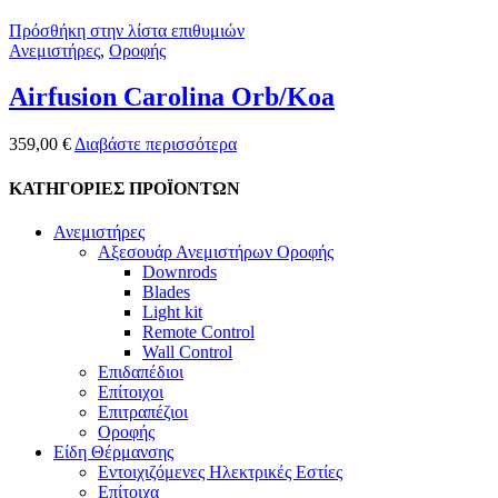
Πρόσθήκη στην λίστα επιθυμιών
Ανεμιστήρες
,
Οροφής
Airfusion Carolina Orb/Koa
359,00
€
Διαβάστε περισσότερα
ΚΑΤΗΓΟΡΙΕΣ ΠΡΟΪΟΝΤΩΝ
Ανεμιστήρες
Αξεσουάρ Ανεμιστήρων Οροφής
Downrods
Blades
Light kit
Remote Control
Wall Control
Επιδαπέδιοι
Επίτοιχοι
Επιτραπέζιοι
Οροφής
Είδη Θέρμανσης
Εντοιχιζόμενες Ηλεκτρικές Εστίες
Επίτοιχα