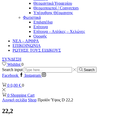
Θερμαντικά Υγραερίου
Θερμοπομποί / Convectors
Υπέρυθρης Θέρμανσης
Φωτιστικά
Επιδαπέδια
Επίτοιχα
Επίτοιχα – Απλίκες – Χελώνες
Οροφής
ΝΕΑ – ΑΡΘΡΑ
ΕΠΙΚΟΙΝΩΝΙΑ
ΡΩΤΗΣΕ ΤΟΥΣ ΕΙΔΙΚΟΥΣ
ΣΥΝΔΕΣΗ
Wishlist
0
Search input
Search
Facebook
Instagram
0
0,00
€
0
0
Shopping Cart
Αρχική σελίδα
Shop
Προϊόν Ύψος D
22,2
22,2