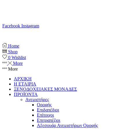
T. 210 80 13 561
Κ. 6941 64 69 79
Ε. info@anemistiras.gr
Ω. Δε-Σαβ 10:00 – 20:00
Facebook
Instagram
Copyright © 2025 anemistiras.gr
Home
Shop
0
Wishlist
More
More
ΑΡΧΙΚΗ
Η ΕΤΑΙΡΙΑ
ΞΕΝΟΔΟΧΕΙΑΚΕΣ ΜΟΝΑΔΕΣ
ΠΡΟΪΟΝΤΑ
Ανεμιστήρες
Οροφής
Επιδαπέδιοι
Επίτοιχοι
Επιτραπέζιοι
Αξεσουάρ Ανεμιστήρων Οροφής