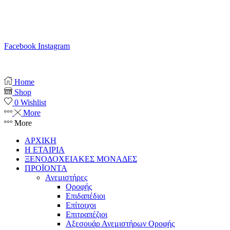
T. 210 80 13 561
Κ. 6941 64 69 79
Ε. info@anemistiras.gr
Ω. Δε-Σαβ 10:00 – 20:00
Facebook
Instagram
Copyright © 2025 anemistiras.gr
Home
Shop
0
Wishlist
More
More
ΑΡΧΙΚΗ
Η ΕΤΑΙΡΙΑ
ΞΕΝΟΔΟΧΕΙΑΚΕΣ ΜΟΝΑΔΕΣ
ΠΡΟΪΟΝΤΑ
Ανεμιστήρες
Οροφής
Επιδαπέδιοι
Επίτοιχοι
Επιτραπέζιοι
Αξεσουάρ Ανεμιστήρων Οροφής