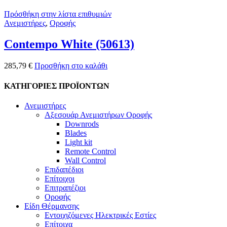
Πρόσθήκη στην λίστα επιθυμιών
Ανεμιστήρες
,
Οροφής
Contempo White (50613)
285,79
€
Προσθήκη στο καλάθι
ΚΑΤΗΓΟΡΙΕΣ ΠΡΟΪΟΝΤΩΝ
Ανεμιστήρες
Αξεσουάρ Ανεμιστήρων Οροφής
Downrods
Blades
Light kit
Remote Control
Wall Control
Επιδαπέδιοι
Επίτοιχοι
Επιτραπέζιοι
Οροφής
Είδη Θέρμανσης
Εντοιχιζόμενες Ηλεκτρικές Εστίες
Επίτοιχα