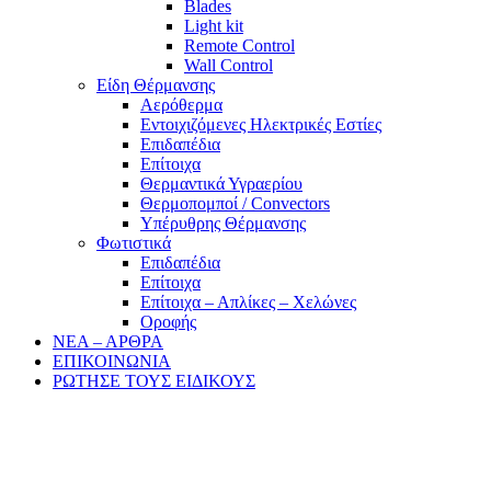
Blades
Light kit
Remote Control
Wall Control
Είδη Θέρμανσης
Αερόθερμα
Εντοιχιζόμενες Ηλεκτρικές Εστίες
Επιδαπέδια
Επίτοιχα
Θερμαντικά Υγραερίου
Θερμοπομποί / Convectors
Υπέρυθρης Θέρμανσης
Φωτιστικά
Επιδαπέδια
Επίτοιχα
Επίτοιχα – Απλίκες – Χελώνες
Οροφής
ΝΕΑ – ΑΡΘΡΑ
ΕΠΙΚΟΙΝΩΝΙΑ
ΡΩΤΗΣΕ ΤΟΥΣ ΕΙΔΙΚΟΥΣ