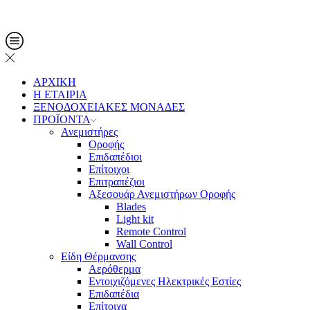
Τηλ. Παραγγελίες: 2108013561
ΑΡΧΙΚΗ
Η ΕΤΑΙΡΙΑ
ΞΕΝΟΔΟΧΕΙΑΚΕΣ ΜΟΝΑΔΕΣ
ΠΡΟΪΟΝΤΑ
Ανεμιστήρες
Οροφής
Επιδαπέδιοι
Επίτοιχοι
Επιτραπέζιοι
Αξεσουάρ Ανεμιστήρων Οροφής
Blades
Light kit
Remote Control
Wall Control
Είδη Θέρμανσης
Αερόθερμα
Εντοιχιζόμενες Ηλεκτρικές Εστίες
Επιδαπέδια
Επίτοιχα