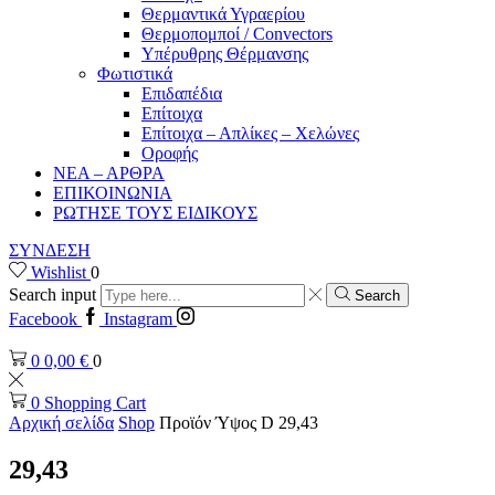
Θερμαντικά Υγραερίου
Θερμοπομποί / Convectors
Υπέρυθρης Θέρμανσης
Φωτιστικά
Επιδαπέδια
Επίτοιχα
Επίτοιχα – Απλίκες – Χελώνες
Οροφής
ΝΕΑ – ΑΡΘΡΑ
ΕΠΙΚΟΙΝΩΝΙΑ
ΡΩΤΗΣΕ ΤΟΥΣ ΕΙΔΙΚΟΥΣ
ΣΥΝΔΕΣΗ
Wishlist
0
Search input
Search
Facebook
Instagram
0
0,00
€
0
0
Shopping Cart
Αρχική σελίδα
Shop
Προϊόν Ύψος D
29,43
29,43