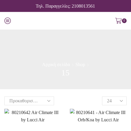
Τηλ. Παραγγελίες: 2108013561
0
Αρχική σελίδα
Shop
15