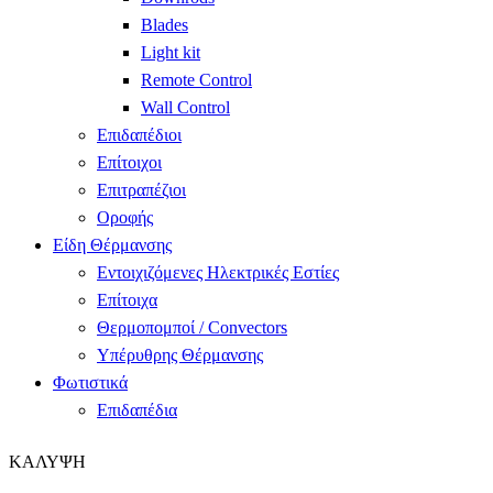
Blades
Light kit
Remote Control
Wall Control
Επιδαπέδιοι
Επίτοιχοι
Επιτραπέζιοι
Οροφής
Είδη Θέρμανσης
Εντοιχιζόμενες Ηλεκτρικές Εστίες
Επίτοιχα
Θερμοπομποί / Convectors
Υπέρυθρης Θέρμανσης
Φωτιστικά
Επιδαπέδια
ΚΑΛΥΨΗ