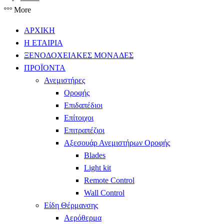
More
ΑΡΧΙΚΗ
Η ΕΤΑΙΡΙΑ
ΞΕΝΟΔΟΧΕΙΑΚΕΣ ΜΟΝΑΔΕΣ
ΠΡΟΪΟΝΤΑ
Ανεμιστήρες
Οροφής
Επιδαπέδιοι
Επίτοιχοι
Επιτραπέζιοι
Αξεσουάρ Ανεμιστήρων Οροφής
Blades
Light kit
Remote Control
Wall Control
Είδη Θέρμανσης
Αερόθερμα