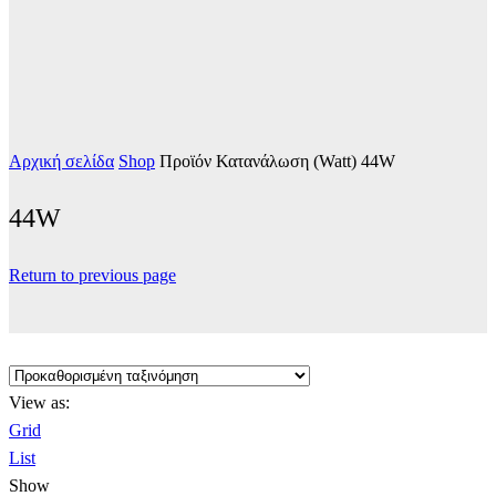
Αρχική σελίδα
Shop
Προϊόν Κατανάλωση (Watt)
44W
44W
Return to previous page
View as:
Grid
List
Show