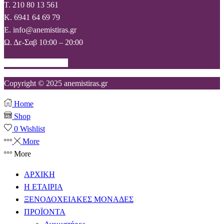
T. 210 80 13 561
Κ. 6941 64 69 79
Ε. info@anemistiras.gr
Ω. Δε-Σαβ 10:00 – 20:00
Facebook
Instagram
Copyright © 2025 anemistiras.gr
Home
Shop
0
Wishlist
More
More
ΑΡΧΙΚΗ
Η ΕΤΑΙΡΙΑ
ΞΕΝΟΔΟΧΕΙΑΚΕΣ ΜΟΝΑΔΕΣ
ΠΡΟΪΟΝΤΑ