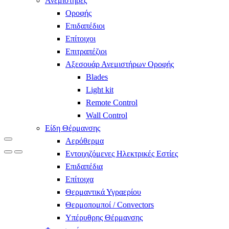
Ανεμιστήρες
Οροφής
Επιδαπέδιοι
Επίτοιχοι
Επιτραπέζιοι
Αξεσουάρ Ανεμιστήρων Οροφής
Blades
Light kit
Remote Control
Wall Control
Είδη Θέρμανσης
Αερόθερμα
Εντοιχιζόμενες Ηλεκτρικές Εστίες
Επιδαπέδια
Επίτοιχα
Θερμαντικά Υγραερίου
Θερμοπομποί / Convectors
Υπέρυθρης Θέρμανσης