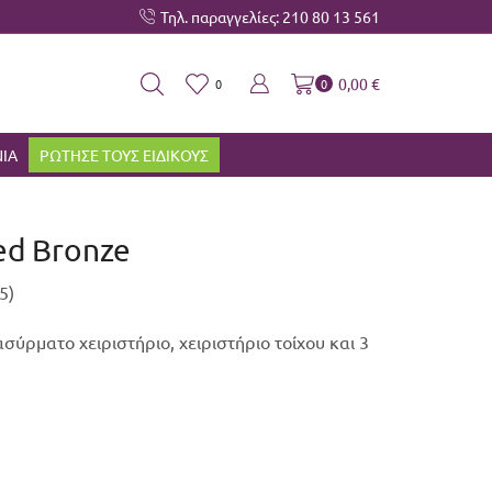
Τηλ. παραγγελίες: 210 80 13 561
Μεγάλη ποικιλία σε χρώματα και διασ
0,00
€
0
0
ΙΑ
ΡΩΤΗΣΕ ΤΟΥΣ ΕΙΔΙΚΟΥΣ
ed Bronze
5)
σύρματο χειριστήριο, χειριστήριο τοίχου και 3