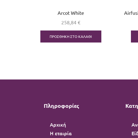
Arcot White
Airfu
258,84
€
ΠΡΟΣΘΉΚΗ ΣΤΟ ΚΑΛΆΘΙ
Πληροφορίες
Κατη
Αρχική
Αν
Η εταιρία
Εί