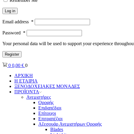
Remember Me
Log in
Email address
*
Password
*
Your personal data will be used to support your experience throughout
Register
0
0,00
€
0
ΑΡΧΙΚΗ
Η ΕΤΑΙΡΙΑ
ΞΕΝΟΔΟΧΕΙΑΚΕΣ ΜΟΝΑΔΕΣ
ΠΡΟΪΟΝΤΑ
Ανεμιστήρες
Οροφής
Επιδαπέδιοι
Επίτοιχοι
Επιτραπέζιοι
Αξεσουάρ Ανεμιστήρων Οροφής
Blades