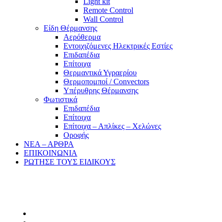
Light kit
Remote Control
Wall Control
Είδη Θέρμανσης
Αερόθερμα
Εντοιχιζόμενες Ηλεκτρικές Εστίες
Επιδαπέδια
Επίτοιχα
Θερμαντικά Υγραερίου
Θερμοπομποί / Convectors
Υπέρυθρης Θέρμανσης
Φωτιστικά
Επιδαπέδια
Επίτοιχα
Επίτοιχα – Απλίκες – Χελώνες
Οροφής
ΝΕΑ – ΑΡΘΡΑ
ΕΠΙΚΟΙΝΩΝΙΑ
ΡΩΤΗΣΕ ΤΟΥΣ ΕΙΔΙΚΟΥΣ