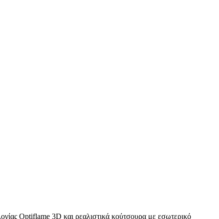
λογίας
Optiflame
3
D
και ρεαλιστικά κούτσουρα με εσωτερικό