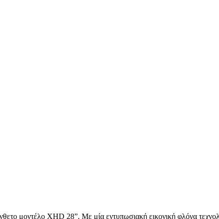
ένθετο μοντέλο
XHD
28”.
M
ε μία εντυπωσιακή εικονική φλόγα τεχνο