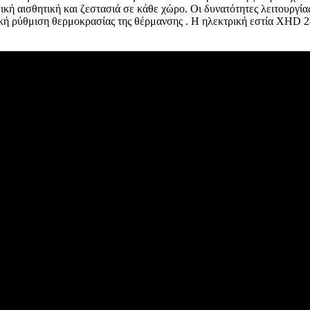
κή αισθητική και ζεστασιά σε κάθε χώρο. Οι δυνατότητες λειτουργίας
ακή ρύθμιση θερμοκρασίας της θέρμανσης . Η ηλεκτρική εστία
XHD
2