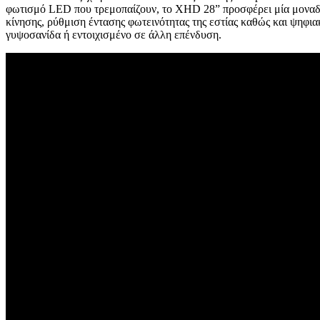
φωτισμό
LED
που τρεμοπαίζουν, το
XHD
28” προσφέρει μία μοναδι
κίνησης, ρύθμιση έντασης φωτεινότητας της εστίας καθώς και ψηφι
γυψοσανίδα ή εντοιχισμένο σε άλλη επένδυση.