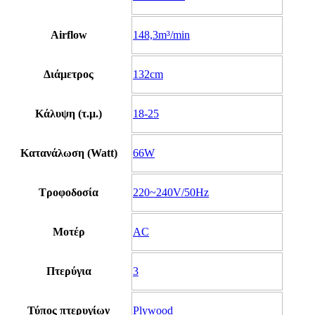
Airflow
148,3m³/min
Διάμετρος
132cm
Κάλυψη (τ.μ.)
18-25
Κατανάλωση (Watt)
66W
Τροφοδοσία
220~240V/50Hz
Μοτέρ
AC
Πτερύγια
3
Τύπος πτερυγίων
Plywood