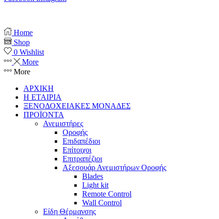
Copyright © 2025 anemistiras.gr
Home
Shop
0
Wishlist
More
More
ΑΡΧΙΚΗ
Η ΕΤΑΙΡΙΑ
ΞΕΝΟΔΟΧΕΙΑΚΕΣ ΜΟΝΑΔΕΣ
ΠΡΟΪΟΝΤΑ
Ανεμιστήρες
Οροφής
Επιδαπέδιοι
Επίτοιχοι
Επιτραπέζιοι
Αξεσουάρ Ανεμιστήρων Οροφής
Blades
Light kit
Remote Control
Wall Control
Είδη Θέρμανσης