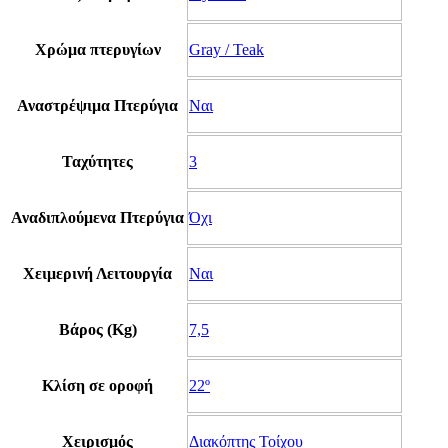
Χρώμα πτερυγίων
Gray / Teak
Αναστρέψιμα Πτερύγια
Ναι
Ταχύτητες
3
Αναδιπλούμενα Πτερύγια
Όχι
Χειμερινή Λειτουργία
Ναι
Βάρος (Kg)
7,5
Κλίση σε οροφή
22º
Χειρισμός
Διακόπτης Τοίχου