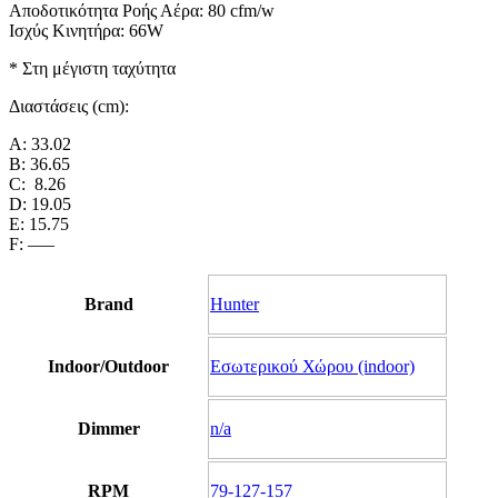
Αποδοτικότητα Ροής Αέρα: 80 cfm/w
Ισχύς Κινητήρα: 66W
* Στη μέγιστη ταχύτητα
Διαστάσεις (cm):
A: 33.02
B: 36.65
C: 8.26
D: 19.05
E: 15.75
F: —–
Brand
Hunter
Indoor/Outdoor
Εσωτερικού Χώρου (indoor)
Dimmer
n/a
RPM
79-127-157