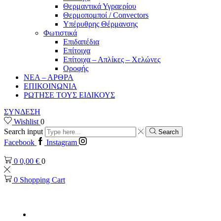
Θερμαντικά Υγραερίου
Θερμοπομποί / Convectors
Υπέρυθρης Θέρμανσης
Φωτιστικά
Επιδαπέδια
Επίτοιχα
Επίτοιχα – Απλίκες – Χελώνες
Οροφής
ΝΕΑ – ΑΡΘΡΑ
ΕΠΙΚΟΙΝΩΝΙΑ
ΡΩΤΗΣΕ ΤΟΥΣ ΕΙΔΙΚΟΥΣ
ΣΥΝΔΕΣΗ
Wishlist
0
Search input
Search
Facebook
Instagram
0
0,00
€
0
0
Shopping Cart