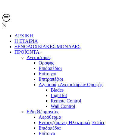
Τηλ. Παραγγελίες: 2108013561
ΑΡΧΙΚΗ
Η ΕΤΑΙΡΙΑ
ΞΕΝΟΔΟΧΕΙΑΚΕΣ ΜΟΝΑΔΕΣ
ΠΡΟΪΟΝΤΑ
Ανεμιστήρες
Οροφής
Επιδαπέδιοι
Επίτοιχοι
Επιτραπέζιοι
Αξεσουάρ Ανεμιστήρων Οροφής
Blades
Light kit
Remote Control
Wall Control
Είδη Θέρμανσης
Αερόθερμα
Εντοιχιζόμενες Ηλεκτρικές Εστίες
Επιδαπέδια
Επίτοιχα