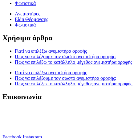
Φωτιστικά
Ανεμιστήρες
Είδη Θέρμανσης
Φωτιστικά
Χρήσιμα άρθρα
Γιατί να επιλέξω ανεμιστήρα οροφής
Πως να επιλέξουμε τον σωστό ανεμιστήρα οροφής;
Πως να επιλέξω το κατάλληλο μέγεθος ανεμιστήρα οροφής
Γιατί να επιλέξω ανεμιστήρα οροφής
Πως να επιλέξουμε τον σωστό ανεμιστήρα οροφής;
Πως να επιλέξω το κατάλληλο μέγεθος ανεμιστήρα οροφής
Επικοινωνία
T. 210 80 13 561
Κ. 6941 64 69 79
Ε. info@anemistiras.gr
Ω. Δε-Σαβ 10:00 – 20:00
Facebook
Instagram