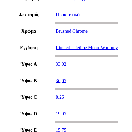
Φωτισμός
Προαιρετικό
Χρώμα
Brushed Chrome
Εγγύηση
Limited Lifetime Motor Warranty
Ύψος A
33,02
Ύψος B
36,65
Ύψος C
8,26
Ύψος D
19,05
Ύψος E
15,75