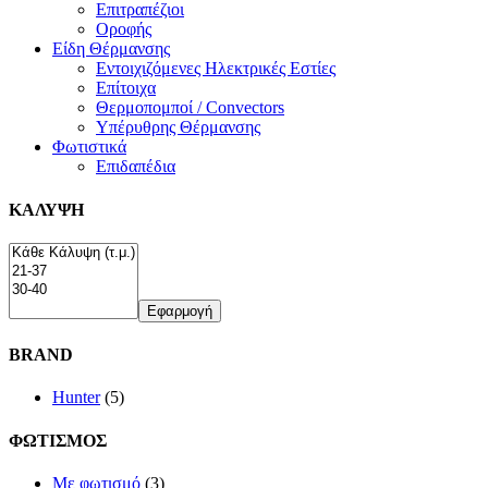
Επιτραπέζιοι
Οροφής
Είδη Θέρμανσης
Εντοιχιζόμενες Ηλεκτρικές Εστίες
Επίτοιχα
Θερμοπομποί / Convectors
Υπέρυθρης Θέρμανσης
Φωτιστικά
Επιδαπέδια
ΚΑΛΥΨΗ
Εφαρμογή
BRAND
Hunter
(5)
ΦΩΤΙΣΜΟΣ
Με φωτισμό
(3)