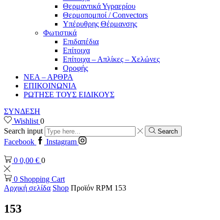
Θερμαντικά Υγραερίου
Θερμοπομποί / Convectors
Υπέρυθρης Θέρμανσης
Φωτιστικά
Επιδαπέδια
Επίτοιχα
Επίτοιχα – Απλίκες – Χελώνες
Οροφής
ΝΕΑ – ΑΡΘΡΑ
ΕΠΙΚΟΙΝΩΝΙΑ
ΡΩΤΗΣΕ ΤΟΥΣ ΕΙΔΙΚΟΥΣ
ΣΥΝΔΕΣΗ
Wishlist
0
Search input
Search
Facebook
Instagram
0
0,00
€
0
0
Shopping Cart
Αρχική σελίδα
Shop
Προϊόν RPM
153
153