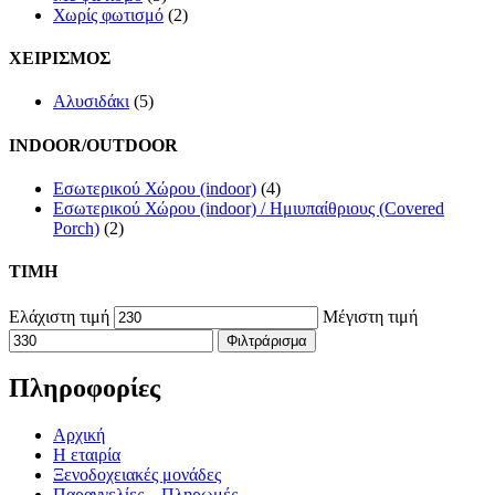
Χωρίς φωτισμό
(2)
ΧΕΙΡΙΣΜΟΣ
Αλυσιδάκι
(5)
INDOOR/OUTDOOR
Εσωτερικού Χώρου (indoor)
(4)
Εσωτερικού Χώρου (indoor) / Ημιυπαίθριους (Covered
Porch)
(2)
TIMH
Ελάχιστη τιμή
Μέγιστη τιμή
Φιλτράρισμα
Πληροφορίες
Αρχική
Η εταιρία
Ξενοδοχειακές μονάδες
Παραγγελίες – Πληρωμές