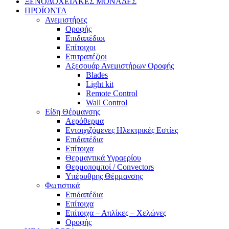
ΞΕΝΟΔΟΧΕΙΑΚΕΣ ΜΟΝΑΔΕΣ
ΠΡΟΪΟΝΤΑ
Ανεμιστήρες
Οροφής
Επιδαπέδιοι
Επίτοιχοι
Επιτραπέζιοι
Αξεσουάρ Ανεμιστήρων Οροφής
Blades
Light kit
Remote Control
Wall Control
Είδη Θέρμανσης
Αερόθερμα
Εντοιχιζόμενες Ηλεκτρικές Εστίες
Επιδαπέδια
Επίτοιχα
Θερμαντικά Υγραερίου
Θερμοπομποί / Convectors
Υπέρυθρης Θέρμανσης
Φωτιστικά
Επιδαπέδια
Επίτοιχα
Επίτοιχα – Απλίκες – Χελώνες
Οροφής