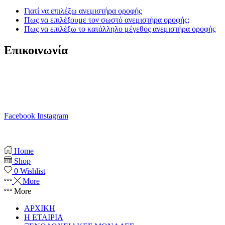
Γιατί να επιλέξω ανεμιστήρα οροφής
Πως να επιλέξουμε τον σωστό ανεμιστήρα οροφής;
Πως να επιλέξω το κατάλληλο μέγεθος ανεμιστήρα οροφής
Επικοινωνία
T. 210 80 13 561
Κ. 6941 64 69 79
Ε. info@anemistiras.gr
Ω. Δε-Σαβ 10:00 – 20:00
Facebook
Instagram
Copyright © 2025 anemistiras.gr
Home
Shop
0
Wishlist
More
More
ΑΡΧΙΚΗ
Η ΕΤΑΙΡΙΑ