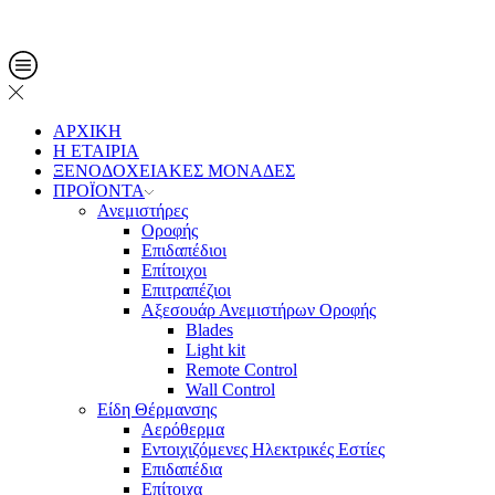
Τηλ. Παραγγελίες: 2108013561
ΑΡΧΙΚΗ
Η ΕΤΑΙΡΙΑ
ΞΕΝΟΔΟΧΕΙΑΚΕΣ ΜΟΝΑΔΕΣ
ΠΡΟΪΟΝΤΑ
Ανεμιστήρες
Οροφής
Επιδαπέδιοι
Επίτοιχοι
Επιτραπέζιοι
Αξεσουάρ Ανεμιστήρων Οροφής
Blades
Light kit
Remote Control
Wall Control
Είδη Θέρμανσης
Αερόθερμα
Εντοιχιζόμενες Ηλεκτρικές Εστίες
Επιδαπέδια
Επίτοιχα