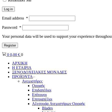
Remember Me
Log in
Email address
*
Password
*
Your personal data will be used to support your experience throughout
Register
0
0,00
€
0
ΑΡΧΙΚΗ
Η ΕΤΑΙΡΙΑ
ΞΕΝΟΔΟΧΕΙΑΚΕΣ ΜΟΝΑΔΕΣ
ΠΡΟΪΟΝΤΑ
Ανεμιστήρες
Οροφής
Επιδαπέδιοι
Επίτοιχοι
Επιτραπέζιοι
Αξεσουάρ Ανεμιστήρων Οροφής
Blades