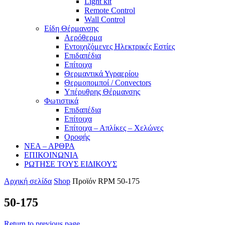
Light kit
Remote Control
Wall Control
Είδη Θέρμανσης
Αερόθερμα
Εντοιχιζόμενες Ηλεκτρικές Εστίες
Επιδαπέδια
Επίτοιχα
Θερμαντικά Υγραερίου
Θερμοπομποί / Convectors
Υπέρυθρης Θέρμανσης
Φωτιστικά
Επιδαπέδια
Επίτοιχα
Επίτοιχα – Απλίκες – Χελώνες
Οροφής
ΝΕΑ – ΑΡΘΡΑ
ΕΠΙΚΟΙΝΩΝΙΑ
ΡΩΤΗΣΕ ΤΟΥΣ ΕΙΔΙΚΟΥΣ
Αρχική σελίδα
Shop
Προϊόν RPM
50-175
50-175
Return to previous page