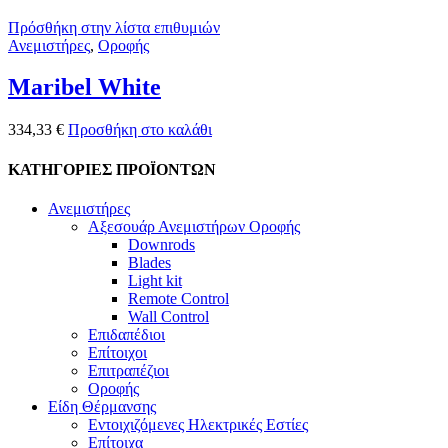
Πρόσθήκη στην λίστα επιθυμιών
Ανεμιστήρες
,
Οροφής
Maribel White
334,33
€
Προσθήκη στο καλάθι
ΚΑΤΗΓΟΡΙΕΣ ΠΡΟΪΟΝΤΩΝ
Ανεμιστήρες
Αξεσουάρ Ανεμιστήρων Οροφής
Downrods
Blades
Light kit
Remote Control
Wall Control
Επιδαπέδιοι
Επίτοιχοι
Επιτραπέζιοι
Οροφής
Είδη Θέρμανσης
Εντοιχιζόμενες Ηλεκτρικές Εστίες
Επίτοιχα