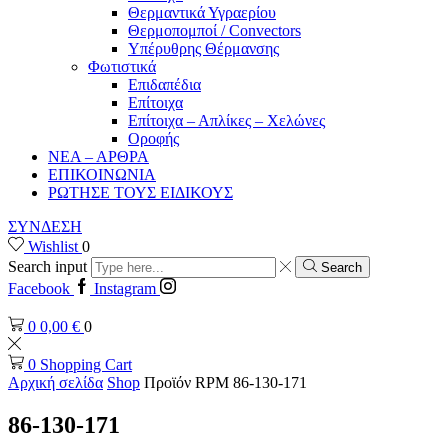
Θερμαντικά Υγραερίου
Θερμοπομποί / Convectors
Υπέρυθρης Θέρμανσης
Φωτιστικά
Επιδαπέδια
Επίτοιχα
Επίτοιχα – Απλίκες – Χελώνες
Οροφής
ΝΕΑ – ΑΡΘΡΑ
ΕΠΙΚΟΙΝΩΝΙΑ
ΡΩΤΗΣΕ ΤΟΥΣ ΕΙΔΙΚΟΥΣ
ΣΥΝΔΕΣΗ
Wishlist
0
Search input
Search
Facebook
Instagram
0
0,00
€
0
0
Shopping Cart
Αρχική σελίδα
Shop
Προϊόν RPM
86-130-171
86-130-171