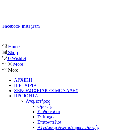
T. 210 80 13 561
Κ. 6941 64 69 79
Ε. info@anemistiras.gr
Ω. Δε-Σαβ 10:00 – 20:00
Facebook
Instagram
Copyright © 2025 anemistiras.gr
Home
Shop
0
Wishlist
More
More
ΑΡΧΙΚΗ
Η ΕΤΑΙΡΙΑ
ΞΕΝΟΔΟΧΕΙΑΚΕΣ ΜΟΝΑΔΕΣ
ΠΡΟΪΟΝΤΑ
Ανεμιστήρες
Οροφής
Επιδαπέδιοι
Επίτοιχοι
Επιτραπέζιοι
Αξεσουάρ Ανεμιστήρων Οροφής