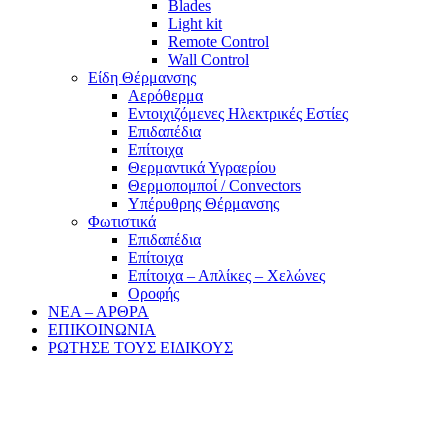
Blades
Light kit
Remote Control
Wall Control
Είδη Θέρμανσης
Αερόθερμα
Εντοιχιζόμενες Ηλεκτρικές Εστίες
Επιδαπέδια
Επίτοιχα
Θερμαντικά Υγραερίου
Θερμοπομποί / Convectors
Υπέρυθρης Θέρμανσης
Φωτιστικά
Επιδαπέδια
Επίτοιχα
Επίτοιχα – Απλίκες – Χελώνες
Οροφής
ΝΕΑ – ΑΡΘΡΑ
ΕΠΙΚΟΙΝΩΝΙΑ
ΡΩΤΗΣΕ ΤΟΥΣ ΕΙΔΙΚΟΥΣ