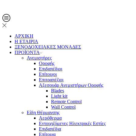
Τηλ. Παραγγελίες: 2108013561
ΑΡΧΙΚΗ
Η ΕΤΑΙΡΙΑ
ΞΕΝΟΔΟΧΕΙΑΚΕΣ ΜΟΝΑΔΕΣ
ΠΡΟΪΟΝΤΑ
Ανεμιστήρες
Οροφής
Επιδαπέδιοι
Επίτοιχοι
Επιτραπέζιοι
Αξεσουάρ Ανεμιστήρων Οροφής
Blades
Light kit
Remote Control
Wall Control
Είδη Θέρμανσης
Αερόθερμα
Εντοιχιζόμενες Ηλεκτρικές Εστίες
Επιδαπέδια
Επίτοιχα