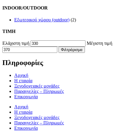
INDOOR/OUTDOOR
Εξωτερικού χώρου (outdoor)
(2)
TIMH
Ελάχιστη τιμή
Μέγιστη τιμή
Φιλτράρισμα
Πληροφορίες
Αρχική
Η εταιρία
Ξενοδοχειακές μονάδες
Παραγγελίες – Πληρωμές
Επικοινωνία
Αρχική
Η εταιρία
Ξενοδοχειακές μονάδες
Παραγγελίες – Πληρωμές
Επικοινωνία