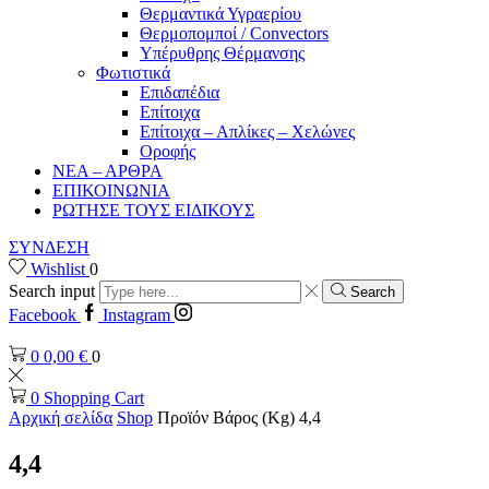
Θερμαντικά Υγραερίου
Θερμοπομποί / Convectors
Υπέρυθρης Θέρμανσης
Φωτιστικά
Επιδαπέδια
Επίτοιχα
Επίτοιχα – Απλίκες – Χελώνες
Οροφής
ΝΕΑ – ΑΡΘΡΑ
ΕΠΙΚΟΙΝΩΝΙΑ
ΡΩΤΗΣΕ ΤΟΥΣ ΕΙΔΙΚΟΥΣ
ΣΥΝΔΕΣΗ
Wishlist
0
Search input
Search
Facebook
Instagram
0
0,00
€
0
0
Shopping Cart
Αρχική σελίδα
Shop
Προϊόν Βάρος (Kg)
4,4
4,4