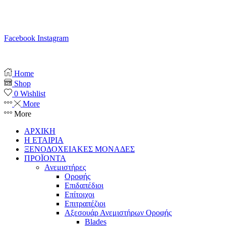
Κ. 6941 64 69 79
Ε. info@anemistiras.gr
Ω. Δε-Σαβ 10:00 – 20:00
Facebook
Instagram
Copyright © 2025 anemistiras.gr
Home
Shop
0
Wishlist
More
More
ΑΡΧΙΚΗ
Η ΕΤΑΙΡΙΑ
ΞΕΝΟΔΟΧΕΙΑΚΕΣ ΜΟΝΑΔΕΣ
ΠΡΟΪΟΝΤΑ
Ανεμιστήρες
Οροφής
Επιδαπέδιοι
Επίτοιχοι
Επιτραπέζιοι
Αξεσουάρ Ανεμιστήρων Οροφής
Blades