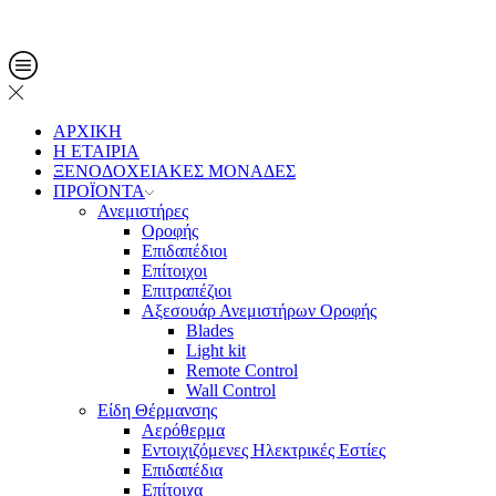
Τηλ. Παραγγελίες: 2108013561
ΑΡΧΙΚΗ
Η ΕΤΑΙΡΙΑ
ΞΕΝΟΔΟΧΕΙΑΚΕΣ ΜΟΝΑΔΕΣ
ΠΡΟΪΟΝΤΑ
Ανεμιστήρες
Οροφής
Επιδαπέδιοι
Επίτοιχοι
Επιτραπέζιοι
Αξεσουάρ Ανεμιστήρων Οροφής
Blades
Light kit
Remote Control
Wall Control
Είδη Θέρμανσης
Αερόθερμα
Εντοιχιζόμενες Ηλεκτρικές Εστίες
Επιδαπέδια
Επίτοιχα