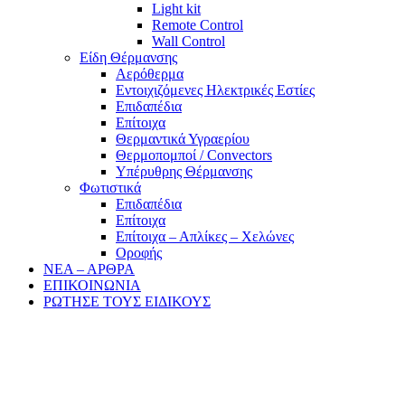
Light kit
Remote Control
Wall Control
Είδη Θέρμανσης
Αερόθερμα
Εντοιχιζόμενες Ηλεκτρικές Εστίες
Επιδαπέδια
Επίτοιχα
Θερμαντικά Υγραερίου
Θερμοπομποί / Convectors
Υπέρυθρης Θέρμανσης
Φωτιστικά
Επιδαπέδια
Επίτοιχα
Επίτοιχα – Απλίκες – Χελώνες
Οροφής
ΝΕΑ – ΑΡΘΡΑ
ΕΠΙΚΟΙΝΩΝΙΑ
ΡΩΤΗΣΕ ΤΟΥΣ ΕΙΔΙΚΟΥΣ