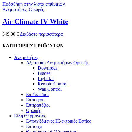
Πρόσθήκη στην λίστα επιθυμιών
Ανεμιστήρες
,
Οροφής
Air Climate IV White
349,00
€
Διαβάστε περισσότερα
ΚΑΤΗΓΟΡΙΕΣ ΠΡΟΪΟΝΤΩΝ
Ανεμιστήρες
Αξεσουάρ Ανεμιστήρων Οροφής
Downrods
Blades
Light kit
Remote Control
Wall Control
Επιδαπέδιοι
Επίτοιχοι
Επιτραπέζιοι
Οροφής
Είδη Θέρμανσης
Εντοιχιζόμενες Ηλεκτρικές Εστίες
Επίτοιχα
Θερμοπομποί / Convectors