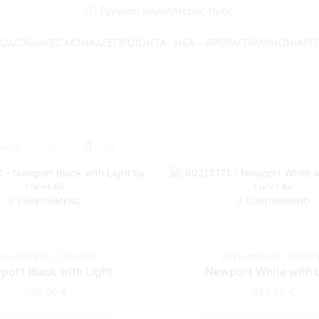
Εγγύηση χαμηλότερης τιμής
ΟΔΟΧΕΙΑΚΕΣ ΜΟΝΑΔΕΣ
ΠΡΟΪΟΝΤΑ
ΝΕΑ – ΑΡΘΡΑ
ΕΠΙΚΟΙΝΩΝΙΑ
ΡΩ
Αρχική Σελίδα
Shop
5,6
ΕΞΑΝΤΛΗΜΈΝΟ
ΕΞΑΝΤΛΗΜΈΝΟ
νεμιστήρες
,
Οροφής
Ανεμιστήρες
,
Οροφ
port Black with Light
Newport White with 
329,00
€
329,00
€