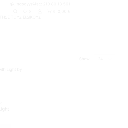
Τηλ. παραγγελίες: 210 80 13 561
Ειδικές τιμές για ξενοδοχειακές εγκαταστάσεις
0,00
€
0
0
ΤΗΣΕ ΤΟΥΣ ΕΙΔΙΚΟΥΣ
Return to previous page
Show
ής
Light