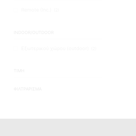
Remote (Inc.)
(2)
INDOOR/OUTDOOR
Εξωτερικού χώρου (outdoor)
(2)
TIMH
ΦΙΛΤΡΆΡΙΣΜΑ