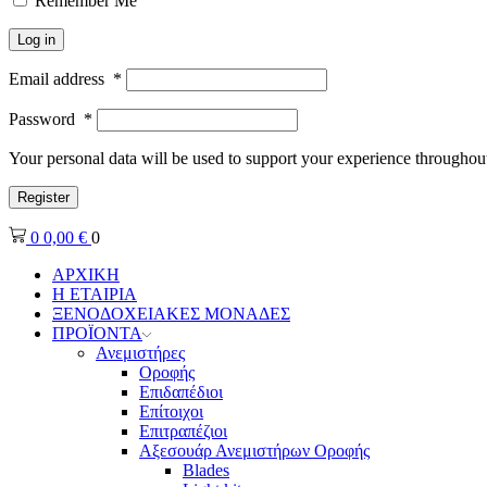
Remember Me
Log in
Email address
*
Password
*
Your personal data will be used to support your experience throughout
Register
0
0,00
€
0
ΑΡΧΙΚΗ
Η ΕΤΑΙΡΙΑ
ΞΕΝΟΔΟΧΕΙΑΚΕΣ ΜΟΝΑΔΕΣ
ΠΡΟΪΟΝΤΑ
Ανεμιστήρες
Οροφής
Επιδαπέδιοι
Επίτοιχοι
Επιτραπέζιοι
Αξεσουάρ Ανεμιστήρων Οροφής
Blades