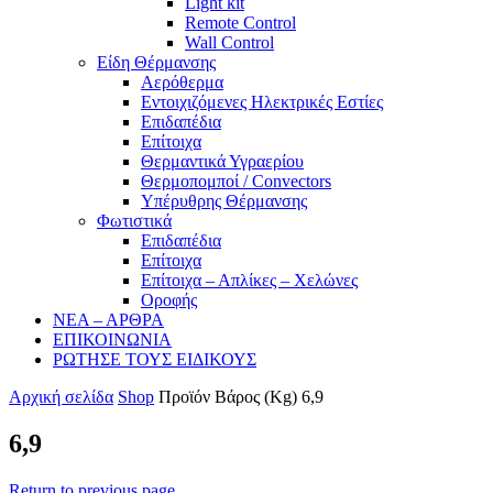
Light kit
Remote Control
Wall Control
Είδη Θέρμανσης
Αερόθερμα
Εντοιχιζόμενες Ηλεκτρικές Εστίες
Επιδαπέδια
Επίτοιχα
Θερμαντικά Υγραερίου
Θερμοπομποί / Convectors
Υπέρυθρης Θέρμανσης
Φωτιστικά
Επιδαπέδια
Επίτοιχα
Επίτοιχα – Απλίκες – Χελώνες
Οροφής
ΝΕΑ – ΑΡΘΡΑ
ΕΠΙΚΟΙΝΩΝΙΑ
ΡΩΤΗΣΕ ΤΟΥΣ ΕΙΔΙΚΟΥΣ
Αρχική σελίδα
Shop
Προϊόν Βάρος (Kg)
6,9
6,9
Return to previous page