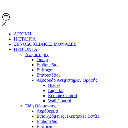
Τηλ. Παραγγελίες: 2108013561
ΑΡΧΙΚΗ
Η ΕΤΑΙΡΙΑ
ΞΕΝΟΔΟΧΕΙΑΚΕΣ ΜΟΝΑΔΕΣ
ΠΡΟΪΟΝΤΑ
Ανεμιστήρες
Οροφής
Επιδαπέδιοι
Επίτοιχοι
Επιτραπέζιοι
Αξεσουάρ Ανεμιστήρων Οροφής
Blades
Light kit
Remote Control
Wall Control
Είδη Θέρμανσης
Αερόθερμα
Εντοιχιζόμενες Ηλεκτρικές Εστίες
Επιδαπέδια
Επίτοιχα