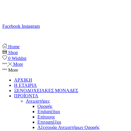
T. 210 80 13 561
Κ. 6941 64 69 79
Ε. info@anemistiras.gr
Ω. Δε-Σαβ 10:00 – 20:00
Facebook
Instagram
Copyright © 2025 anemistiras.gr
Home
Shop
0
Wishlist
More
More
ΑΡΧΙΚΗ
Η ΕΤΑΙΡΙΑ
ΞΕΝΟΔΟΧΕΙΑΚΕΣ ΜΟΝΑΔΕΣ
ΠΡΟΪΟΝΤΑ
Ανεμιστήρες
Οροφής
Επιδαπέδιοι
Επίτοιχοι
Επιτραπέζιοι
Αξεσουάρ Ανεμιστήρων Οροφής