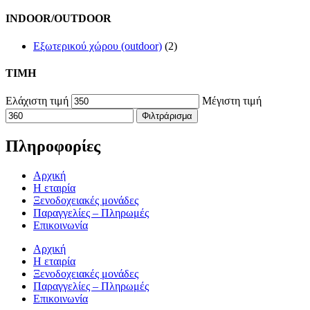
INDOOR/OUTDOOR
Εξωτερικού χώρου (outdoor)
(2)
TIMH
Ελάχιστη τιμή
Μέγιστη τιμή
Φιλτράρισμα
Πληροφορίες
Αρχική
Η εταιρία
Ξενοδοχειακές μονάδες
Παραγγελίες – Πληρωμές
Επικοινωνία
Αρχική
Η εταιρία
Ξενοδοχειακές μονάδες
Παραγγελίες – Πληρωμές
Επικοινωνία