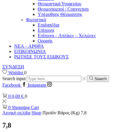
Θερμαντικά Υγραερίου
Θερμοπομποί / Convectors
Υπέρυθρης Θέρμανσης
Φωτιστικά
Επιδαπέδια
Επίτοιχα
Επίτοιχα – Απλίκες – Χελώνες
Οροφής
ΝΕΑ – ΑΡΘΡΑ
ΕΠΙΚΟΙΝΩΝΙΑ
ΡΩΤΗΣΕ ΤΟΥΣ ΕΙΔΙΚΟΥΣ
ΣΥΝΔΕΣΗ
Wishlist
0
Search input
Search
Facebook
Instagram
0
0,00
€
0
0
Shopping Cart
Αρχική σελίδα
Shop
Προϊόν Βάρος (Kg)
7,8
7,8