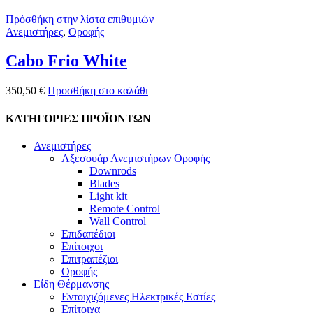
Πρόσθήκη στην λίστα επιθυμιών
Ανεμιστήρες
,
Οροφής
Cabo Frio White
350,50
€
Προσθήκη στο καλάθι
ΚΑΤΗΓΟΡΙΕΣ ΠΡΟΪΟΝΤΩΝ
Ανεμιστήρες
Αξεσουάρ Ανεμιστήρων Οροφής
Downrods
Blades
Light kit
Remote Control
Wall Control
Επιδαπέδιοι
Επίτοιχοι
Επιτραπέζιοι
Οροφής
Είδη Θέρμανσης
Εντοιχιζόμενες Ηλεκτρικές Εστίες
Επίτοιχα