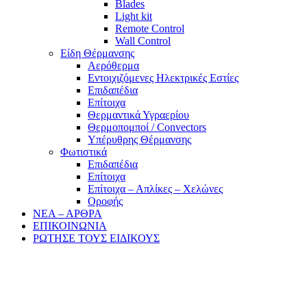
Blades
Light kit
Remote Control
Wall Control
Είδη Θέρμανσης
Αερόθερμα
Εντοιχιζόμενες Ηλεκτρικές Εστίες
Επιδαπέδια
Επίτοιχα
Θερμαντικά Υγραερίου
Θερμοπομποί / Convectors
Υπέρυθρης Θέρμανσης
Φωτιστικά
Επιδαπέδια
Επίτοιχα
Επίτοιχα – Απλίκες – Χελώνες
Οροφής
ΝΕΑ – ΑΡΘΡΑ
ΕΠΙΚΟΙΝΩΝΙΑ
ΡΩΤΗΣΕ ΤΟΥΣ ΕΙΔΙΚΟΥΣ