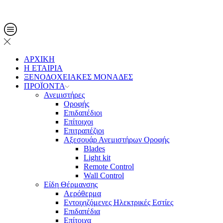
Τηλ. Παραγγελίες: 2108013561
ΑΡΧΙΚΗ
Η ΕΤΑΙΡΙΑ
ΞΕΝΟΔΟΧΕΙΑΚΕΣ ΜΟΝΑΔΕΣ
ΠΡΟΪΟΝΤΑ
Ανεμιστήρες
Οροφής
Επιδαπέδιοι
Επίτοιχοι
Επιτραπέζιοι
Αξεσουάρ Ανεμιστήρων Οροφής
Blades
Light kit
Remote Control
Wall Control
Είδη Θέρμανσης
Αερόθερμα
Εντοιχιζόμενες Ηλεκτρικές Εστίες
Επιδαπέδια
Επίτοιχα