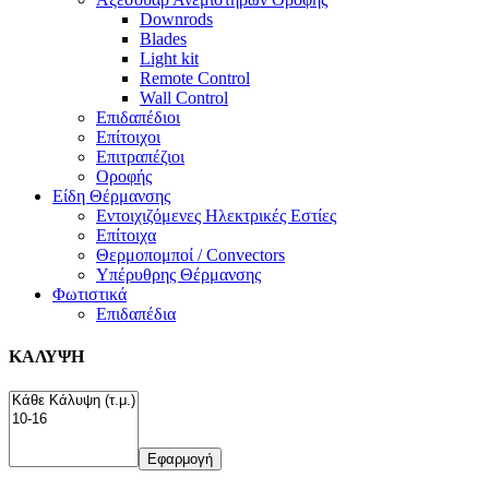
Downrods
Blades
Light kit
Remote Control
Wall Control
Επιδαπέδιοι
Επίτοιχοι
Επιτραπέζιοι
Οροφής
Είδη Θέρμανσης
Εντοιχιζόμενες Ηλεκτρικές Εστίες
Επίτοιχα
Θερμοπομποί / Convectors
Υπέρυθρης Θέρμανσης
Φωτιστικά
Επιδαπέδια
ΚΑΛΥΨΗ
Εφαρμογή