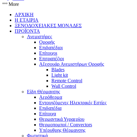
More
ΑΡΧΙΚΗ
Η ΕΤΑΙΡΙΑ
ΞΕΝΟΔΟΧΕΙΑΚΕΣ ΜΟΝΑΔΕΣ
ΠΡΟΪΟΝΤΑ
Ανεμιστήρες
Οροφής
Επιδαπέδιοι
Επίτοιχοι
Επιτραπέζιοι
Αξεσουάρ Ανεμιστήρων Οροφής
Blades
Light kit
Remote Control
Wall Control
Είδη Θέρμανσης
Αερόθερμα
Εντοιχιζόμενες Ηλεκτρικές Εστίες
Επιδαπέδια
Επίτοιχα
Θερμαντικά Υγραερίου
Θερμοπομποί / Convectors
Υπέρυθρης Θέρμανσης
Φωτιστικά