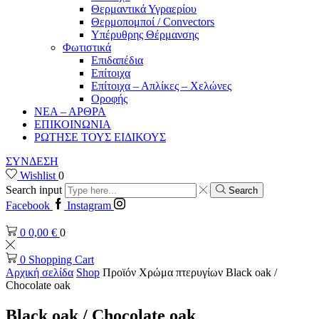
Θερμαντικά Υγραερίου
Θερμοπομποί / Convectors
Υπέρυθρης Θέρμανσης
Φωτιστικά
Επιδαπέδια
Επίτοιχα
Επίτοιχα – Απλίκες – Χελώνες
Οροφής
ΝΕΑ – ΑΡΘΡΑ
ΕΠΙΚΟΙΝΩΝΙΑ
ΡΩΤΗΣΕ ΤΟΥΣ ΕΙΔΙΚΟΥΣ
ΣΥΝΔΕΣΗ
Wishlist
0
Search input
Search
Facebook
Instagram
0
0,00
€
0
0
Shopping Cart
Αρχική σελίδα
Shop
Προϊόν Χρώμα πτερυγίων
Black oak /
Chocolate oak
Black oak / Chocolate oak