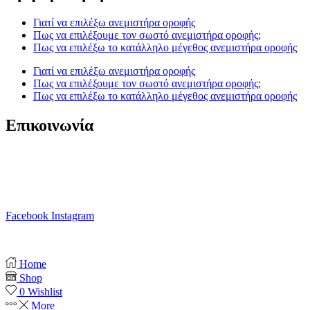
Γιατί να επιλέξω ανεμιστήρα οροφής
Πως να επιλέξουμε τον σωστό ανεμιστήρα οροφής;
Πως να επιλέξω το κατάλληλο μέγεθος ανεμιστήρα οροφής
Γιατί να επιλέξω ανεμιστήρα οροφής
Πως να επιλέξουμε τον σωστό ανεμιστήρα οροφής;
Πως να επιλέξω το κατάλληλο μέγεθος ανεμιστήρα οροφής
Επικοινωνία
T. 210 80 13 561
Κ. 6941 64 69 79
Ε. info@anemistiras.gr
Ω. Δε-Σαβ 10:00 – 20:00
Facebook
Instagram
Copyright © 2025 anemistiras.gr
Home
Shop
0
Wishlist
More