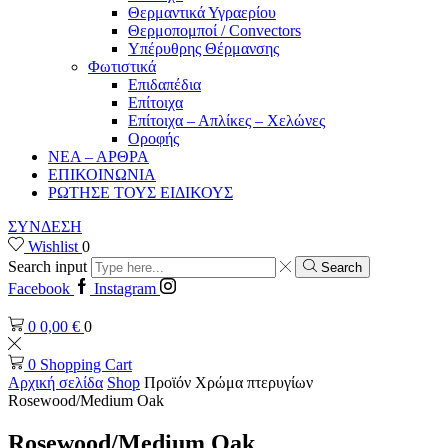
Θερμαντικά Υγραερίου
Θερμοπομποί / Convectors
Υπέρυθρης Θέρμανσης
Φωτιστικά
Επιδαπέδια
Επίτοιχα
Επίτοιχα – Απλίκες – Χελώνες
Οροφής
ΝΕΑ – ΑΡΘΡΑ
ΕΠΙΚΟΙΝΩΝΙΑ
ΡΩΤΗΣΕ ΤΟΥΣ ΕΙΔΙΚΟΥΣ
ΣΥΝΔΕΣΗ
Wishlist
0
Search input
Search
Facebook
Instagram
0
0,00
€
0
0
Shopping Cart
Αρχική σελίδα
Shop
Προϊόν Χρώμα πτερυγίων
Rosewood/Medium Oak
Rosewood/Medium Oak