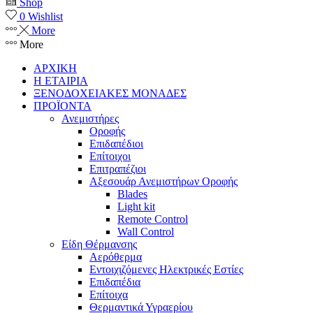
Shop
0
Wishlist
More
More
ΑΡΧΙΚΗ
Η ΕΤΑΙΡΙΑ
ΞΕΝΟΔΟΧΕΙΑΚΕΣ ΜΟΝΑΔΕΣ
ΠΡΟΪΟΝΤΑ
Ανεμιστήρες
Οροφής
Επιδαπέδιοι
Επίτοιχοι
Επιτραπέζιοι
Αξεσουάρ Ανεμιστήρων Οροφής
Blades
Light kit
Remote Control
Wall Control
Είδη Θέρμανσης
Αερόθερμα
Εντοιχιζόμενες Ηλεκτρικές Εστίες
Επιδαπέδια
Επίτοιχα
Θερμαντικά Υγραερίου