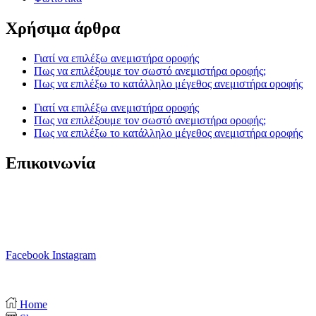
Χρήσιμα άρθρα
Γιατί να επιλέξω ανεμιστήρα οροφής
Πως να επιλέξουμε τον σωστό ανεμιστήρα οροφής;
Πως να επιλέξω το κατάλληλο μέγεθος ανεμιστήρα οροφής
Γιατί να επιλέξω ανεμιστήρα οροφής
Πως να επιλέξουμε τον σωστό ανεμιστήρα οροφής;
Πως να επιλέξω το κατάλληλο μέγεθος ανεμιστήρα οροφής
Επικοινωνία
T. 210 80 13 561
Κ. 6941 64 69 79
Ε. info@anemistiras.gr
Ω. Δε-Σαβ 10:00 – 20:00
Facebook
Instagram
Copyright © 2025 anemistiras.gr
Home