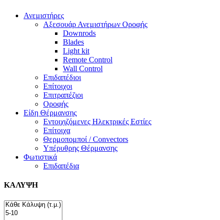
Ανεμιστήρες
Αξεσουάρ Ανεμιστήρων Οροφής
Downrods
Blades
Light kit
Remote Control
Wall Control
Επιδαπέδιοι
Επίτοιχοι
Επιτραπέζιοι
Οροφής
Είδη Θέρμανσης
Εντοιχιζόμενες Ηλεκτρικές Εστίες
Επίτοιχα
Θερμοπομποί / Convectors
Υπέρυθρης Θέρμανσης
Φωτιστικά
Επιδαπέδια
ΚΑΛΥΨΗ