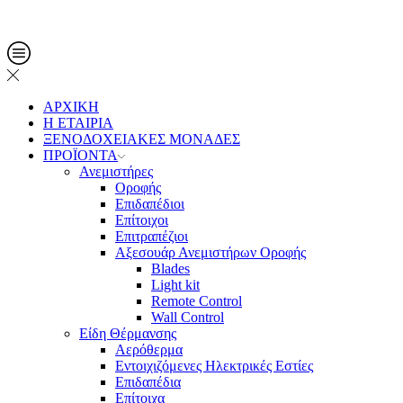
Τηλ. Παραγγελίες: 2108013561
ΑΡΧΙΚΗ
Η ΕΤΑΙΡΙΑ
ΞΕΝΟΔΟΧΕΙΑΚΕΣ ΜΟΝΑΔΕΣ
ΠΡΟΪΟΝΤΑ
Ανεμιστήρες
Οροφής
Επιδαπέδιοι
Επίτοιχοι
Επιτραπέζιοι
Αξεσουάρ Ανεμιστήρων Οροφής
Blades
Light kit
Remote Control
Wall Control
Είδη Θέρμανσης
Αερόθερμα
Εντοιχιζόμενες Ηλεκτρικές Εστίες
Επιδαπέδια
Επίτοιχα