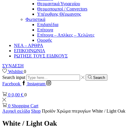
Θερμαντικά Υγραερίου
Θερμοπομποί / Convectors
Υπέρυθρης Θέρμανσης
Φωτιστικά
Επιδαπέδια
Επίτοιχα
Επίτοιχα – Απλίκες – Χελώνες
Οροφής
ΝΕΑ – ΑΡΘΡΑ
ΕΠΙΚΟΙΝΩΝΙΑ
ΡΩΤΗΣΕ ΤΟΥΣ ΕΙΔΙΚΟΥΣ
ΣΥΝΔΕΣΗ
Wishlist
0
Search input
Search
Facebook
Instagram
0
0,00
€
0
0
Shopping Cart
Αρχική σελίδα
Shop
Προϊόν Χρώμα πτερυγίων
White / Light Oak
White / Light Oak