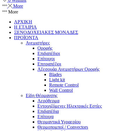
0
Wishlist
More
More
ΑΡΧΙΚΗ
Η ΕΤΑΙΡΙΑ
ΞΕΝΟΔΟΧΕΙΑΚΕΣ ΜΟΝΑΔΕΣ
ΠΡΟΪΟΝΤΑ
Ανεμιστήρες
Οροφής
Επιδαπέδιοι
Επίτοιχοι
Επιτραπέζιοι
Αξεσουάρ Ανεμιστήρων Οροφής
Blades
Light kit
Remote Control
Wall Control
Είδη Θέρμανσης
Αερόθερμα
Εντοιχιζόμενες Ηλεκτρικές Εστίες
Επιδαπέδια
Επίτοιχα
Θερμαντικά Υγραερίου
Θερμοπομποί / Convectors