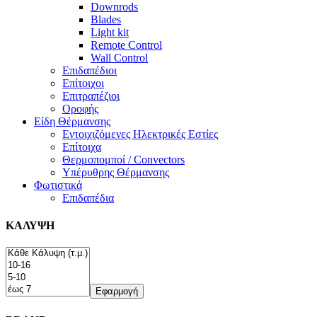
Downrods
Blades
Light kit
Remote Control
Wall Control
Επιδαπέδιοι
Επίτοιχοι
Επιτραπέζιοι
Οροφής
Είδη Θέρμανσης
Εντοιχιζόμενες Ηλεκτρικές Εστίες
Επίτοιχα
Θερμοπομποί / Convectors
Υπέρυθρης Θέρμανσης
Φωτιστικά
Επιδαπέδια
ΚΑΛΥΨΗ
Εφαρμογή