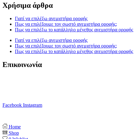
Χρήσιμα άρθρα
Γιατί να επιλέξω ανεμιστήρα οροφής
Πως να επιλέξουμε τον σωστό ανεμιστήρα οροφής;
Πως να επιλέξω το κατάλληλο μέγεθος ανεμιστήρα οροφής
Γιατί να επιλέξω ανεμιστήρα οροφής
Πως να επιλέξουμε τον σωστό ανεμιστήρα οροφής;
Πως να επιλέξω το κατάλληλο μέγεθος ανεμιστήρα οροφής
Επικοινωνία
T. 210 80 13 561
Κ. 6941 64 69 79
Ε. info@anemistiras.gr
Ω. Δε-Σαβ 10:00 – 20:00
Facebook
Instagram
Copyright © 2025 anemistiras.gr
Home
Shop