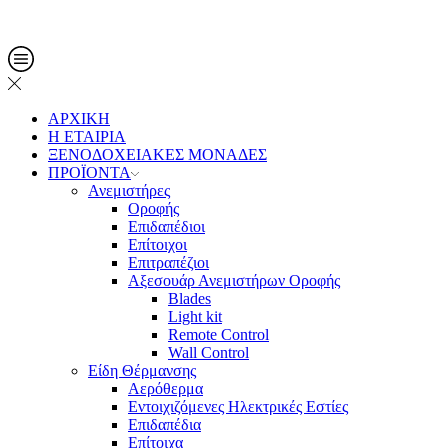
Τηλ. Παραγγελίες: 2108013561
ΑΡΧΙΚΗ
Η ΕΤΑΙΡΙΑ
ΞΕΝΟΔΟΧΕΙΑΚΕΣ ΜΟΝΑΔΕΣ
ΠΡΟΪΟΝΤΑ
Ανεμιστήρες
Οροφής
Επιδαπέδιοι
Επίτοιχοι
Επιτραπέζιοι
Αξεσουάρ Ανεμιστήρων Οροφής
Blades
Light kit
Remote Control
Wall Control
Είδη Θέρμανσης
Αερόθερμα
Εντοιχιζόμενες Ηλεκτρικές Εστίες
Επιδαπέδια
Επίτοιχα