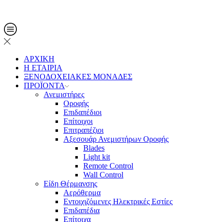
Τηλ. Παραγγελίες: 2108013561
ΑΡΧΙΚΗ
Η ΕΤΑΙΡΙΑ
ΞΕΝΟΔΟΧΕΙΑΚΕΣ ΜΟΝΑΔΕΣ
ΠΡΟΪΟΝΤΑ
Ανεμιστήρες
Οροφής
Επιδαπέδιοι
Επίτοιχοι
Επιτραπέζιοι
Αξεσουάρ Ανεμιστήρων Οροφής
Blades
Light kit
Remote Control
Wall Control
Είδη Θέρμανσης
Αερόθερμα
Εντοιχιζόμενες Ηλεκτρικές Εστίες
Επιδαπέδια
Επίτοιχα