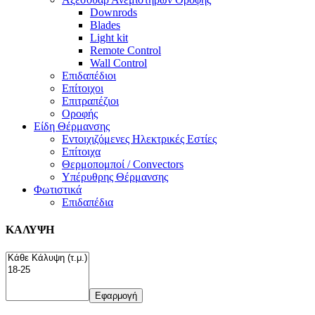
Downrods
Blades
Light kit
Remote Control
Wall Control
Επιδαπέδιοι
Επίτοιχοι
Επιτραπέζιοι
Οροφής
Είδη Θέρμανσης
Εντοιχιζόμενες Ηλεκτρικές Εστίες
Επίτοιχα
Θερμοπομποί / Convectors
Υπέρυθρης Θέρμανσης
Φωτιστικά
Επιδαπέδια
ΚΑΛΥΨΗ
Εφαρμογή