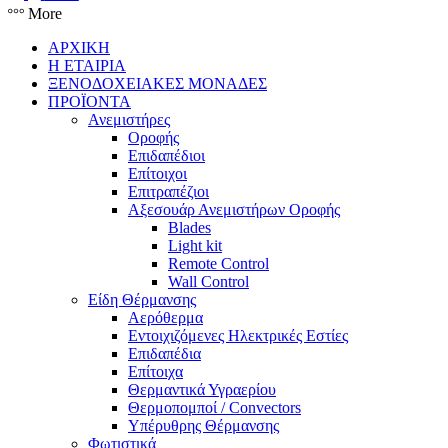
More
ΑΡΧΙΚΗ
Η ΕΤΑΙΡΙΑ
ΞΕΝΟΔΟΧΕΙΑΚΕΣ ΜΟΝΑΔΕΣ
ΠΡΟΪΟΝΤΑ
Ανεμιστήρες
Οροφής
Επιδαπέδιοι
Επίτοιχοι
Επιτραπέζιοι
Αξεσουάρ Ανεμιστήρων Οροφής
Blades
Light kit
Remote Control
Wall Control
Είδη Θέρμανσης
Αερόθερμα
Εντοιχιζόμενες Ηλεκτρικές Εστίες
Επιδαπέδια
Επίτοιχα
Θερμαντικά Υγραερίου
Θερμοπομποί / Convectors
Υπέρυθρης Θέρμανσης
Φωτιστικά