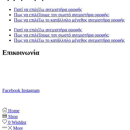
Γιατί να επιλέξω ανεμιστήρα οροφής
Πως να επιλέξουμε τον σωστό ανεμιστήρα οροφής;
Πως να επιλέξω το κατάλληλο μέγεθος ανεμιστήρα οροφής
Γιατί να επιλέξω ανεμιστήρα οροφής
Πως να επιλέξουμε τον σωστό ανεμιστήρα οροφής;
Πως να επιλέξω το κατάλληλο μέγεθος ανεμιστήρα οροφής
Επικοινωνία
T. 210 80 13 561
Κ. 6941 64 69 79
Ε. info@anemistiras.gr
Ω. Δε-Σαβ 10:00 – 20:00
Facebook
Instagram
Copyright © 2025 anemistiras.gr
Home
Shop
0
Wishlist
More