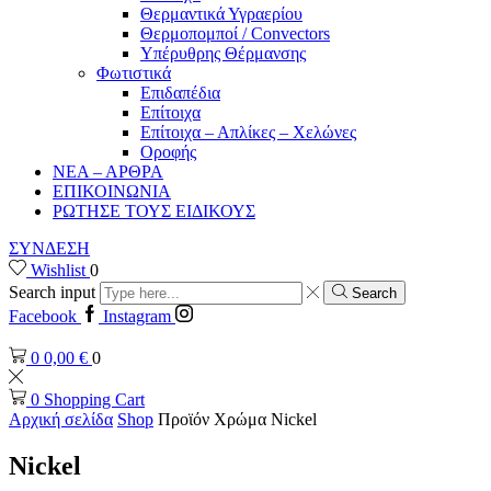
Θερμαντικά Υγραερίου
Θερμοπομποί / Convectors
Υπέρυθρης Θέρμανσης
Φωτιστικά
Επιδαπέδια
Επίτοιχα
Επίτοιχα – Απλίκες – Χελώνες
Οροφής
ΝΕΑ – ΑΡΘΡΑ
ΕΠΙΚΟΙΝΩΝΙΑ
ΡΩΤΗΣΕ ΤΟΥΣ ΕΙΔΙΚΟΥΣ
ΣΥΝΔΕΣΗ
Wishlist
0
Search input
Search
Facebook
Instagram
0
0,00
€
0
0
Shopping Cart
Αρχική σελίδα
Shop
Προϊόν Χρώμα
Nickel
Nickel