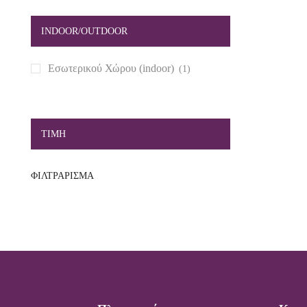
INDOOR/OUTDOOR
Εσωτερικού Χώρου (indoor)
(1)
TIMH
ΦΙΛΤΡΆΡΙΣΜΑ