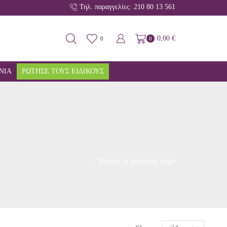
Τηλ. παραγγελίες: 210 80 13 561
Ειδικές τιμές για ξενοδοχειακές εγκαταστά
0,00
€
0
0
ΝΙΑ
ΡΩΤΗΣΕ ΤΟΥΣ ΕΙΔΙΚΟΥΣ
Return to previous page