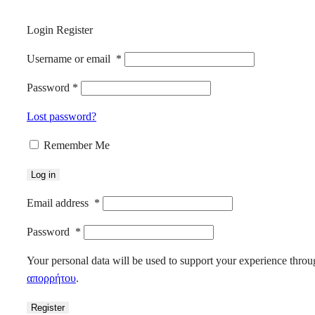
Login
Register
Username or email
*
Password
*
Lost password?
Remember Me
Log in
Email address
*
Password
*
Your personal data will be used to support your experience throu
απορρήτου
.
Register