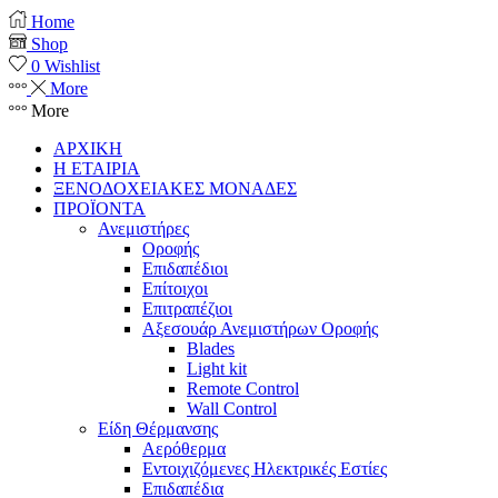
Home
Shop
0
Wishlist
More
More
ΑΡΧΙΚΗ
Η ΕΤΑΙΡΙΑ
ΞΕΝΟΔΟΧΕΙΑΚΕΣ ΜΟΝΑΔΕΣ
ΠΡΟΪΟΝΤΑ
Ανεμιστήρες
Οροφής
Επιδαπέδιοι
Επίτοιχοι
Επιτραπέζιοι
Αξεσουάρ Ανεμιστήρων Οροφής
Blades
Light kit
Remote Control
Wall Control
Είδη Θέρμανσης
Αερόθερμα
Εντοιχιζόμενες Ηλεκτρικές Εστίες
Επιδαπέδια