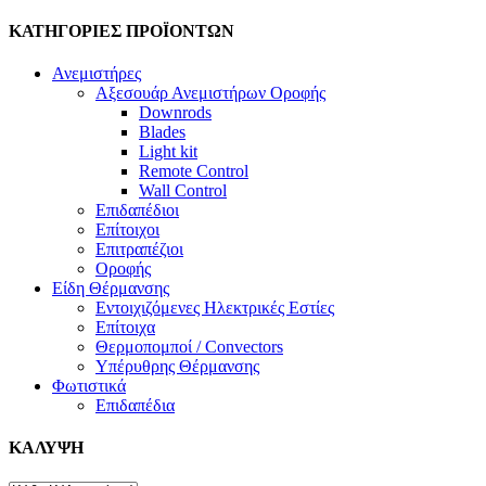
ΚΑΤΗΓΟΡΙΕΣ ΠΡΟΪΟΝΤΩΝ
Ανεμιστήρες
Αξεσουάρ Ανεμιστήρων Οροφής
Downrods
Blades
Light kit
Remote Control
Wall Control
Επιδαπέδιοι
Επίτοιχοι
Επιτραπέζιοι
Οροφής
Είδη Θέρμανσης
Εντοιχιζόμενες Ηλεκτρικές Εστίες
Επίτοιχα
Θερμοπομποί / Convectors
Υπέρυθρης Θέρμανσης
Φωτιστικά
Επιδαπέδια
ΚΑΛΥΨΗ