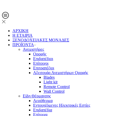
Τηλ. Παραγγελίες: 2108013561
ΑΡΧΙΚΗ
Η ΕΤΑΙΡΙΑ
ΞΕΝΟΔΟΧΕΙΑΚΕΣ ΜΟΝΑΔΕΣ
ΠΡΟΪΟΝΤΑ
Ανεμιστήρες
Οροφής
Επιδαπέδιοι
Επίτοιχοι
Επιτραπέζιοι
Αξεσουάρ Ανεμιστήρων Οροφής
Blades
Light kit
Remote Control
Wall Control
Είδη Θέρμανσης
Αερόθερμα
Εντοιχιζόμενες Ηλεκτρικές Εστίες
Επιδαπέδια
Επίτοιχα