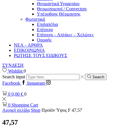
Θερμαντικά Υγραερίου
Θερμοπομποί / Convectors
Υπέρυθρης Θέρμανσης
Φωτιστικά
Επιδαπέδια
Επίτοιχα
Επίτοιχα – Απλίκες – Χελώνες
Οροφής
ΝΕΑ – ΑΡΘΡΑ
ΕΠΙΚΟΙΝΩΝΙΑ
ΡΩΤΗΣΕ ΤΟΥΣ ΕΙΔΙΚΟΥΣ
ΣΥΝΔΕΣΗ
Wishlist
0
Search input
Search
Facebook
Instagram
0
0,00
€
0
0
Shopping Cart
Αρχική σελίδα
Shop
Προϊόν Ύψος F
47,57
47,57