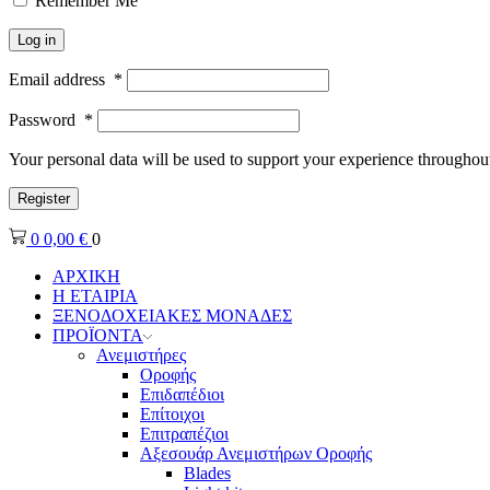
Remember Me
Log in
Email address
*
Password
*
Your personal data will be used to support your experience throughout
Register
0
0,00
€
0
ΑΡΧΙΚΗ
Η ΕΤΑΙΡΙΑ
ΞΕΝΟΔΟΧΕΙΑΚΕΣ ΜΟΝΑΔΕΣ
ΠΡΟΪΟΝΤΑ
Ανεμιστήρες
Οροφής
Επιδαπέδιοι
Επίτοιχοι
Επιτραπέζιοι
Αξεσουάρ Ανεμιστήρων Οροφής
Blades