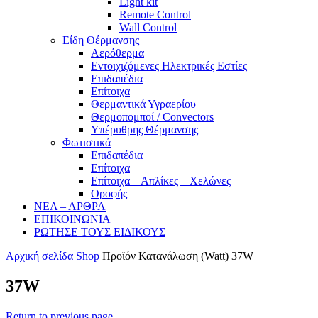
Light kit
Remote Control
Wall Control
Είδη Θέρμανσης
Αερόθερμα
Εντοιχιζόμενες Ηλεκτρικές Εστίες
Επιδαπέδια
Επίτοιχα
Θερμαντικά Υγραερίου
Θερμοπομποί / Convectors
Υπέρυθρης Θέρμανσης
Φωτιστικά
Επιδαπέδια
Επίτοιχα
Επίτοιχα – Απλίκες – Χελώνες
Οροφής
ΝΕΑ – ΑΡΘΡΑ
ΕΠΙΚΟΙΝΩΝΙΑ
ΡΩΤΗΣΕ ΤΟΥΣ ΕΙΔΙΚΟΥΣ
Αρχική σελίδα
Shop
Προϊόν Κατανάλωση (Watt)
37W
37W
Return to previous page