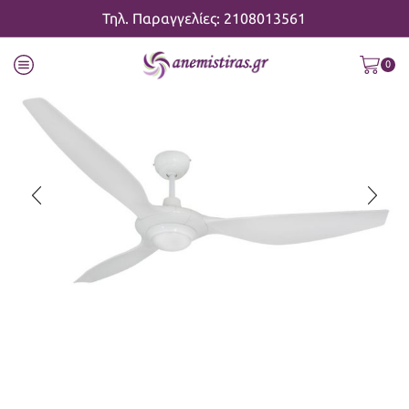
Τηλ. Παραγγελίες: 2108013561
0