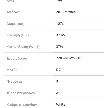
RPM
186
Airflow
281,2m³/min
Διάμετρος
157cm
Κάλυψη (τ.μ.)
37-45
Κατανάλωση (Watt)
37W
Τροφοδοσία
220~240V/50Hz
Μοτέρ
DC
Πτερύγια
3
Τύπος πτερυγίων
ABS
Χρώμα πτερυγίων
White