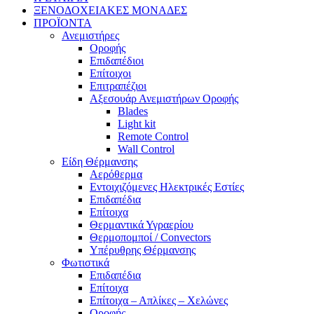
ΞΕΝΟΔΟΧΕΙΑΚΕΣ ΜΟΝΑΔΕΣ
ΠΡΟΪΟΝΤΑ
Ανεμιστήρες
Οροφής
Επιδαπέδιοι
Επίτοιχοι
Επιτραπέζιοι
Αξεσουάρ Ανεμιστήρων Οροφής
Blades
Light kit
Remote Control
Wall Control
Είδη Θέρμανσης
Αερόθερμα
Εντοιχιζόμενες Ηλεκτρικές Εστίες
Επιδαπέδια
Επίτοιχα
Θερμαντικά Υγραερίου
Θερμοπομποί / Convectors
Υπέρυθρης Θέρμανσης
Φωτιστικά
Επιδαπέδια
Επίτοιχα
Επίτοιχα – Απλίκες – Χελώνες
Οροφής