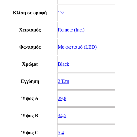
Κλίση σε οροφή
13º
Χειρισμός
Remote (Inc.)
Φωτισμός
Με φωτισμό (LED)
Χρώμα
Black
Εγγύηση
2 Έτη
Ύψος A
29,8
Ύψος B
34,5
Ύψος C
5,4