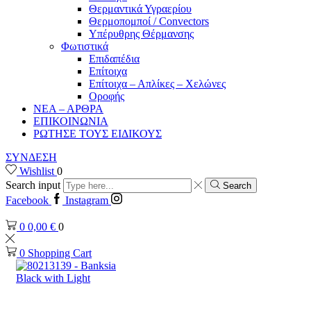
Θερμαντικά Υγραερίου
Θερμοπομποί / Convectors
Υπέρυθρης Θέρμανσης
Φωτιστικά
Επιδαπέδια
Επίτοιχα
Επίτοιχα – Απλίκες – Χελώνες
Οροφής
ΝΕΑ – ΑΡΘΡΑ
ΕΠΙΚΟΙΝΩΝΙΑ
ΡΩΤΗΣΕ ΤΟΥΣ ΕΙΔΙΚΟΥΣ
ΣΥΝΔΕΣΗ
Wishlist
0
Search input
Search
Facebook
Instagram
0
0,00
€
0
0
Shopping Cart