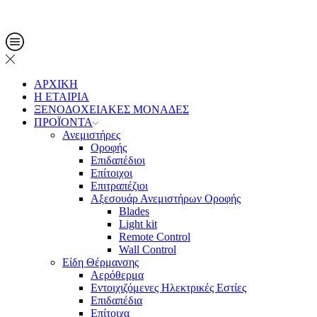
Τηλ. Παραγγελίες: 2108013561
ΑΡΧΙΚΗ
Η ΕΤΑΙΡΙΑ
ΞΕΝΟΔΟΧΕΙΑΚΕΣ ΜΟΝΑΔΕΣ
ΠΡΟΪΟΝΤΑ
Ανεμιστήρες
Οροφής
Επιδαπέδιοι
Επίτοιχοι
Επιτραπέζιοι
Αξεσουάρ Ανεμιστήρων Οροφής
Blades
Light kit
Remote Control
Wall Control
Είδη Θέρμανσης
Αερόθερμα
Εντοιχιζόμενες Ηλεκτρικές Εστίες
Επιδαπέδια
Επίτοιχα