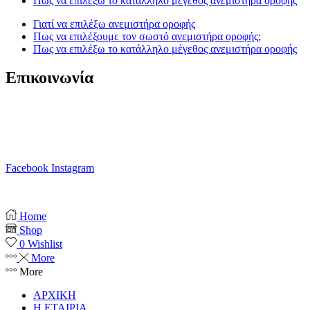
Πως να επιλέξω το κατάλληλο μέγεθος ανεμιστήρα οροφής
Γιατί να επιλέξω ανεμιστήρα οροφής
Πως να επιλέξουμε τον σωστό ανεμιστήρα οροφής;
Πως να επιλέξω το κατάλληλο μέγεθος ανεμιστήρα οροφής
Επικοινωνία
T. 210 80 13 561
Κ. 6941 64 69 79
Ε. info@anemistiras.gr
Ω. Δε-Σαβ 10:00 – 20:00
Facebook
Instagram
Copyright © 2025 anemistiras.gr
Home
Shop
0
Wishlist
More
More
ΑΡΧΙΚΗ
Η ΕΤΑΙΡΙΑ