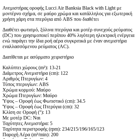
Ανεμιστήρας οροφής Lucci Air Banksia Black with Light με
μοντέρνο σχήμα, σε μαύρο χρώμα και κατάλληλος για εξωτερική
χρήση χάρη στα πτερύγια από ABS που διαθέτει
Διαθέτει φωτισμό, ξύλινα πτερύγια και μοτέρ συνεχούς ρεύματος
(DC) που χρησιμοποιεί περίπου 40% λιγότερη ηλεκτρική ενέργεια
ενώ παράγει την ίδια ροή αέρα συγκριτικά με έναν ανεμιστήρα
εναλλασσόμενου ρεύματος (AC).
Διατίθεται με ασύρματο χειριστήριο
Καλύπτει χώρους (m²): 13-21
Διάμετρος Ανεμιστήρα (cm): 122
Αριθμός Πτερυγίων: 4
Τύπος πτερυγίων: ABS
Χρώμα κορμού: Μαύρο
Χρώμα Πτερυγίων: Μαύρο
Ύψος – Οροφή έως Φωτιστικό (cm): 34.5
Ύψος – Οροφή έως Πτερύγια (cm): 32
Κλίση σε Οροφή (°): 13
Με μοτέρ DC: Ναι
Ταχύτητες Ανεμιστήρα: 5
Ταχύτητα περιστροφής (rpm): 234/215/196/165/123
Παροχή Αέρα (m³/min): 200