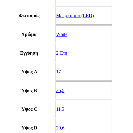
Φωτισμός
Με φωτισμό (LED)
Χρώμα
White
Εγγύηση
2 Έτη
Ύψος A
17
Ύψος B
26,5
Ύψος C
11,5
Ύψος D
20,6