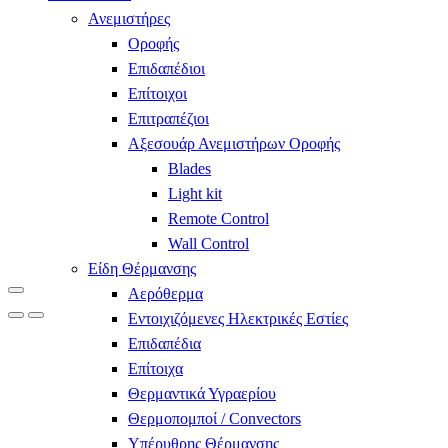
Ανεμιστήρες
Οροφής
Επιδαπέδιοι
Επίτοιχοι
Επιτραπέζιοι
Αξεσουάρ Ανεμιστήρων Οροφής
Blades
Light kit
Remote Control
Wall Control
Είδη Θέρμανσης
Αερόθερμα
Εντοιχιζόμενες Ηλεκτρικές Εστίες
Επιδαπέδια
Επίτοιχα
Θερμαντικά Υγραερίου
Θερμοπομποί / Convectors
Υπέρυθρης Θέρμανσης