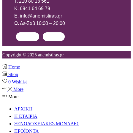
T. 210 80 13 561
Κ. 6941 64 69 79
Ε. info@anemistiras.gr
Ω. Δε-Σαβ 10:00 – 20:00
Facebook
Instagram
Copyright © 2025 anemistiras.gr
Home
Shop
0
Wishlist
More
More
ΑΡΧΙΚΗ
Η ΕΤΑΙΡΙΑ
ΞΕΝΟΔΟΧΕΙΑΚΕΣ ΜΟΝΑΔΕΣ
ΠΡΟΪΟΝΤΑ