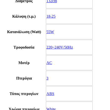
Διάμετρος
132cm
Κάλυψη (τ.μ.)
18-25
Κατανάλωση (Watt)
55W
Τροφοδοσία
220~240V/50Hz
Μοτέρ
AC
Πτερύγια
3
Τύπος πτερυγίων
ABS
Χρώμα πτερυγίων
White