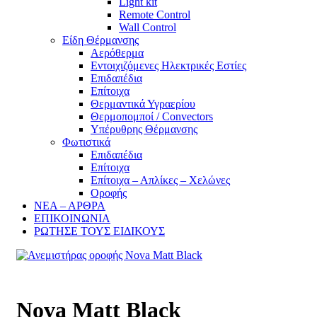
Light kit
Remote Control
Wall Control
Είδη Θέρμανσης
Αερόθερμα
Εντοιχιζόμενες Ηλεκτρικές Εστίες
Επιδαπέδια
Επίτοιχα
Θερμαντικά Υγραερίου
Θερμοπομποί / Convectors
Υπέρυθρης Θέρμανσης
Φωτιστικά
Επιδαπέδια
Επίτοιχα
Επίτοιχα – Απλίκες – Χελώνες
Οροφής
ΝΕΑ – ΑΡΘΡΑ
ΕΠΙΚΟΙΝΩΝΙΑ
ΡΩΤΗΣΕ ΤΟΥΣ ΕΙΔΙΚΟΥΣ
Nova Matt Black