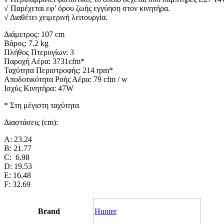
√ Παρέχεται εφ’ όρου ζωής εγγύηση στον κινητήρα.
√ Διαθέτει χειμερινή λειτουργία.
Διάμετρος: 107 cm
Βάρος: 7.2 kg
Πλήθος Πτερυγίων: 3
Παροχή Αέρα: 3731cfm*
Ταχύτητα Περιστροφής: 214 rpm*
Αποδοτικότητα Ροής Αέρα: 79 cfm / w
Ισχύς Κινητήρα: 47W
* Στη μέγιστη ταχύτητα
Διαστάσεις (cm):
A: 23.24
B: 21.77
C: 6.98
D: 19.53
E: 16.48
F: 32.69
Brand
Hunter