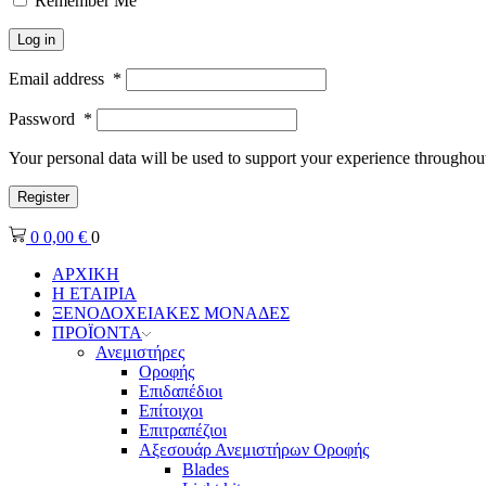
Remember Me
Log in
Email address
*
Password
*
Your personal data will be used to support your experience throughout
Register
0
0,00
€
0
ΑΡΧΙΚΗ
Η ΕΤΑΙΡΙΑ
ΞΕΝΟΔΟΧΕΙΑΚΕΣ ΜΟΝΑΔΕΣ
ΠΡΟΪΟΝΤΑ
Ανεμιστήρες
Οροφής
Επιδαπέδιοι
Επίτοιχοι
Επιτραπέζιοι
Αξεσουάρ Ανεμιστήρων Οροφής
Blades