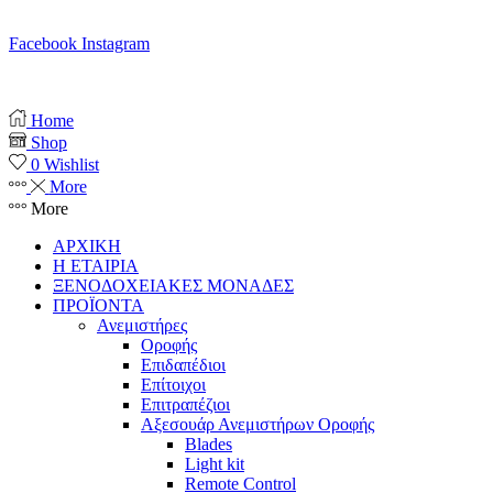
Ω. Δε-Σαβ 10:00 – 20:00
Facebook
Instagram
Copyright © 2025 anemistiras.gr
Home
Shop
0
Wishlist
More
More
ΑΡΧΙΚΗ
Η ΕΤΑΙΡΙΑ
ΞΕΝΟΔΟΧΕΙΑΚΕΣ ΜΟΝΑΔΕΣ
ΠΡΟΪΟΝΤΑ
Ανεμιστήρες
Οροφής
Επιδαπέδιοι
Επίτοιχοι
Επιτραπέζιοι
Αξεσουάρ Ανεμιστήρων Οροφής
Blades
Light kit
Remote Control