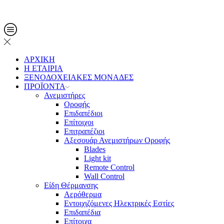
Τηλ. Παραγγελίες: 2108013561
ΑΡΧΙΚΗ
Η ΕΤΑΙΡΙΑ
ΞΕΝΟΔΟΧΕΙΑΚΕΣ ΜΟΝΑΔΕΣ
ΠΡΟΪΟΝΤΑ
Ανεμιστήρες
Οροφής
Επιδαπέδιοι
Επίτοιχοι
Επιτραπέζιοι
Αξεσουάρ Ανεμιστήρων Οροφής
Blades
Light kit
Remote Control
Wall Control
Είδη Θέρμανσης
Αερόθερμα
Εντοιχιζόμενες Ηλεκτρικές Εστίες
Επιδαπέδια
Επίτοιχα