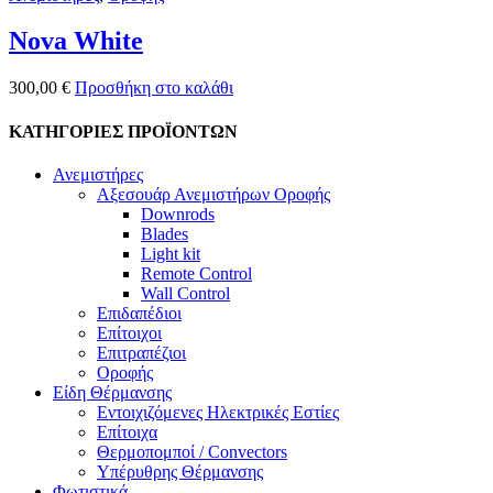
Nova White
300,00
€
Προσθήκη στο καλάθι
ΚΑΤΗΓΟΡΙΕΣ ΠΡΟΪΟΝΤΩΝ
Ανεμιστήρες
Αξεσουάρ Ανεμιστήρων Οροφής
Downrods
Blades
Light kit
Remote Control
Wall Control
Επιδαπέδιοι
Επίτοιχοι
Επιτραπέζιοι
Οροφής
Είδη Θέρμανσης
Εντοιχιζόμενες Ηλεκτρικές Εστίες
Επίτοιχα
Θερμοπομποί / Convectors
Υπέρυθρης Θέρμανσης
Φωτιστικά