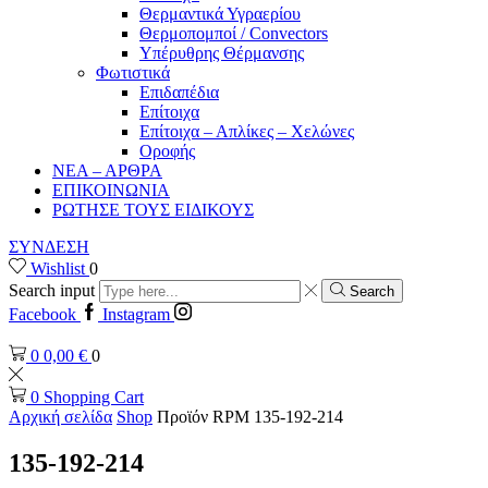
Θερμαντικά Υγραερίου
Θερμοπομποί / Convectors
Υπέρυθρης Θέρμανσης
Φωτιστικά
Επιδαπέδια
Επίτοιχα
Επίτοιχα – Απλίκες – Χελώνες
Οροφής
ΝΕΑ – ΑΡΘΡΑ
ΕΠΙΚΟΙΝΩΝΙΑ
ΡΩΤΗΣΕ ΤΟΥΣ ΕΙΔΙΚΟΥΣ
ΣΥΝΔΕΣΗ
Wishlist
0
Search input
Search
Facebook
Instagram
0
0,00
€
0
0
Shopping Cart
Αρχική σελίδα
Shop
Προϊόν RPM
135-192-214
135-192-214