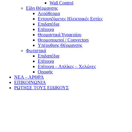
Wall Control
Είδη Θέρμανσης
Αερόθερμα
Εντοιχιζόμενες Ηλεκτρικές Εστίες
Επιδαπέδια
Επίτοιχα
Θερμαντικά Υγραερίου
Θερμοπομποί / Convectors
Υπέρυθρης Θέρμανσης
Φωτιστικά
Επιδαπέδια
Επίτοιχα
Επίτοιχα – Απλίκες – Χελώνες
Οροφής
ΝΕΑ – ΑΡΘΡΑ
ΕΠΙΚΟΙΝΩΝΙΑ
ΡΩΤΗΣΕ ΤΟΥΣ ΕΙΔΙΚΟΥΣ