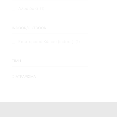
Αλυσιδάκι
(1)
INDOOR/OUTDOOR
Εσωτερικού Χώρου (indoor)
(1)
TIMH
ΦΙΛΤΡΆΡΙΣΜΑ