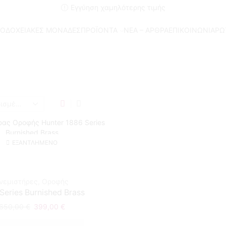
Εγγύηση χαμηλότερης τιμής
ΟΔΟΧΕΙΑΚΕΣ ΜΟΝΑΔΕΣ
ΠΡΟΪΟΝΤΑ
ΝΕΑ – ΑΡΘΡΑ
ΕΠΙΚΟΙΝΩΝΙΑ
ΡΩ
Αρχική Σελίδα
Shop
160
ΕΞΑΝΤΛΗΜΈΝΟ
νεμιστήρες
,
Οροφής
Series Burnished Brass
650,00
€
399,00
€