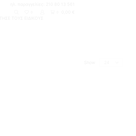
Τηλ. παραγγελίες: 210 80 13 561
Ειδικές τιμές για ξενοδοχειακές εγκαταστάσεις
0,00
€
0
0
ΤΗΣΕ ΤΟΥΣ ΕΙΔΙΚΟΥΣ
Return to previous page
Show