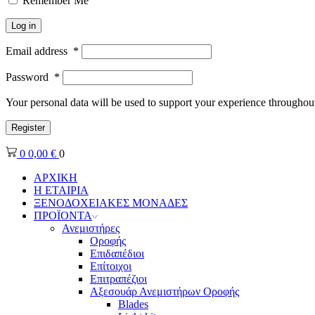
Remember Me
Log in
Email address
*
Password
*
Your personal data will be used to support your experience throughout
Register
0
0,00
€
0
ΑΡΧΙΚΗ
Η ΕΤΑΙΡΙΑ
ΞΕΝΟΔΟΧΕΙΑΚΕΣ ΜΟΝΑΔΕΣ
ΠΡΟΪΟΝΤΑ
Ανεμιστήρες
Οροφής
Επιδαπέδιοι
Επίτοιχοι
Επιτραπέζιοι
Αξεσουάρ Ανεμιστήρων Οροφής
Blades