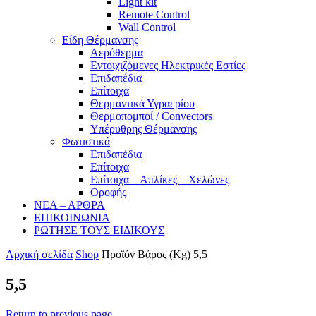
Light kit
Remote Control
Wall Control
Είδη Θέρμανσης
Αερόθερμα
Εντοιχιζόμενες Ηλεκτρικές Εστίες
Επιδαπέδια
Επίτοιχα
Θερμαντικά Υγραερίου
Θερμοπομποί / Convectors
Υπέρυθρης Θέρμανσης
Φωτιστικά
Επιδαπέδια
Επίτοιχα
Επίτοιχα – Απλίκες – Χελώνες
Οροφής
ΝΕΑ – ΑΡΘΡΑ
ΕΠΙΚΟΙΝΩΝΙΑ
ΡΩΤΗΣΕ ΤΟΥΣ ΕΙΔΙΚΟΥΣ
Αρχική σελίδα
Shop
Προϊόν Βάρος (Kg)
5,5
5,5
Return to previous page