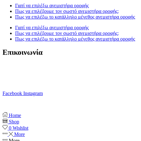
Γιατί να επιλέξω ανεμιστήρα οροφής
Πως να επιλέξουμε τον σωστό ανεμιστήρα οροφής;
Πως να επιλέξω το κατάλληλο μέγεθος ανεμιστήρα οροφής
Γιατί να επιλέξω ανεμιστήρα οροφής
Πως να επιλέξουμε τον σωστό ανεμιστήρα οροφής;
Πως να επιλέξω το κατάλληλο μέγεθος ανεμιστήρα οροφής
Επικοινωνία
T. 210 80 13 561
Κ. 6941 64 69 79
Ε. info@anemistiras.gr
Ω. Δε-Σαβ 10:00 – 20:00
Facebook
Instagram
Copyright © 2025 anemistiras.gr
Home
Shop
0
Wishlist
More
More