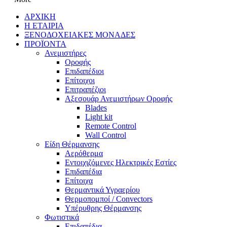
ΑΡΧΙΚΗ
Η ΕΤΑΙΡΙΑ
ΞΕΝΟΔΟΧΕΙΑΚΕΣ ΜΟΝΑΔΕΣ
ΠΡΟΪΟΝΤΑ
Ανεμιστήρες
Οροφής
Επιδαπέδιοι
Επίτοιχοι
Επιτραπέζιοι
Αξεσουάρ Ανεμιστήρων Οροφής
Blades
Light kit
Remote Control
Wall Control
Είδη Θέρμανσης
Αερόθερμα
Εντοιχιζόμενες Ηλεκτρικές Εστίες
Επιδαπέδια
Επίτοιχα
Θερμαντικά Υγραερίου
Θερμοπομποί / Convectors
Υπέρυθρης Θέρμανσης
Φωτιστικά
Επιδαπέδια