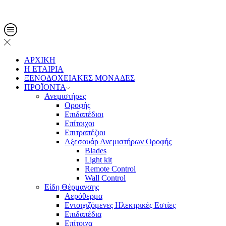
Τηλ. Παραγγελίες: 2108013561
ΑΡΧΙΚΗ
Η ΕΤΑΙΡΙΑ
ΞΕΝΟΔΟΧΕΙΑΚΕΣ ΜΟΝΑΔΕΣ
ΠΡΟΪΟΝΤΑ
Ανεμιστήρες
Οροφής
Επιδαπέδιοι
Επίτοιχοι
Επιτραπέζιοι
Αξεσουάρ Ανεμιστήρων Οροφής
Blades
Light kit
Remote Control
Wall Control
Είδη Θέρμανσης
Αερόθερμα
Εντοιχιζόμενες Ηλεκτρικές Εστίες
Επιδαπέδια
Επίτοιχα