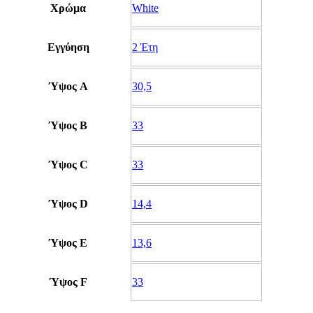
Χρώμα
White
Εγγύηση
2 Έτη
Ύψος A
30,5
Ύψος B
33
Ύψος C
33
Ύψος D
14,4
Ύψος E
13,6
Ύψος F
33