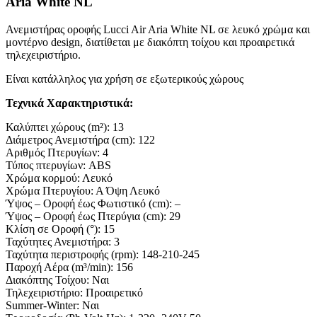
Aria White NL
Ανεμιστήρας οροφής Lucci Air Aria White NL σε λευκό χρώμα και
μοντέρνο design, διατίθεται με διακόπτη τοίχου και προαιρετικά
τηλεχειριστήριο.
Είναι κατάλληλος για χρήση σε εξωτερικούς χώρους
Τεχνικά Χαρακτηριστικά:
Καλύπτει χώρους (m²): 13
Διάμετρος Ανεμιστήρα (cm): 122
Αριθμός Πτερυγίων: 4
Τύπος πτερυγίων: ABS
Χρώμα κορμού: Λευκό
Χρώμα Πτερυγίου: Α Όψη Λευκό
Ύψος – Οροφή έως Φωτιστικό (cm): –
Ύψος – Οροφή έως Πτερύγια (cm): 29
Κλίση σε Οροφή (°): 15
Ταχύτητες Ανεμιστήρα: 3
Ταχύτητα περιστροφής (rpm): 148-210-245
Παροχή Αέρα (m³/min): 156
Διακόπτης Τοίχου: Ναι
Τηλεχειριστήριο: Προαιρετικό
Summer-Winter: Ναι