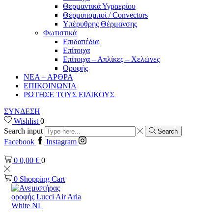
Θερμαντικά Υγραερίου
Θερμοπομποί / Convectors
Υπέρυθρης Θέρμανσης
Φωτιστικά
Επιδαπέδια
Επίτοιχα
Επίτοιχα – Απλίκες – Χελώνες
Οροφής
ΝΕΑ – ΑΡΘΡΑ
ΕΠΙΚΟΙΝΩΝΙΑ
ΡΩΤΗΣΕ ΤΟΥΣ ΕΙΔΙΚΟΥΣ
ΣΥΝΔΕΣΗ
Wishlist
0
Search input
Search
Facebook
Instagram
0
0,00
€
0
0
Shopping Cart