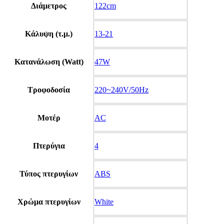
Διάμετρος
122cm
Κάλυψη (τ.μ.)
13-21
Κατανάλωση (Watt)
47W
Τροφοδοσία
220~240V/50Hz
Μοτέρ
AC
Πτερύγια
4
Τύπος πτερυγίων
ABS
Χρώμα πτερυγίων
White