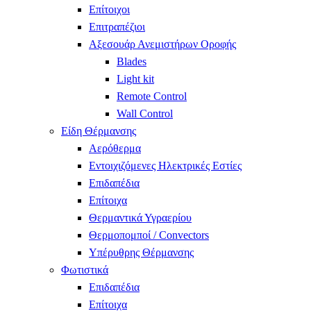
Επίτοιχοι
Επιτραπέζιοι
Αξεσουάρ Ανεμιστήρων Οροφής
Blades
Light kit
Remote Control
Wall Control
Είδη Θέρμανσης
Αερόθερμα
Εντοιχιζόμενες Ηλεκτρικές Εστίες
Επιδαπέδια
Επίτοιχα
Θερμαντικά Υγραερίου
Θερμοπομποί / Convectors
Υπέρυθρης Θέρμανσης
Φωτιστικά
Επιδαπέδια
Επίτοιχα