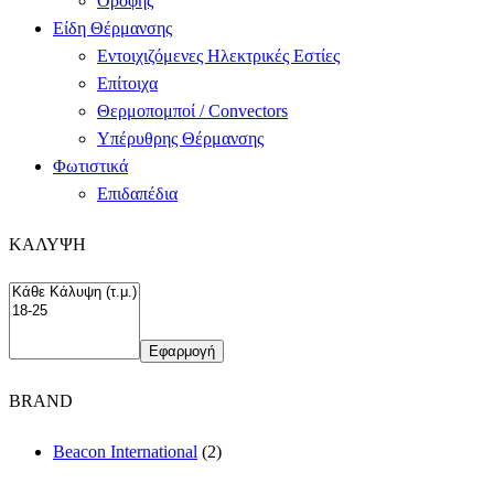
Οροφής
Είδη Θέρμανσης
Εντοιχιζόμενες Ηλεκτρικές Εστίες
Επίτοιχα
Θερμοπομποί / Convectors
Υπέρυθρης Θέρμανσης
Φωτιστικά
Επιδαπέδια
ΚΑΛΥΨΗ
Εφαρμογή
BRAND
Beacon International
(2)