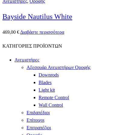
Ανεμιστήρες
,
Οροφής
Bayside Nautilus White
469,00
€
Διαβάστε περισσότερα
ΚΑΤΗΓΟΡΙΕΣ ΠΡΟΪΟΝΤΩΝ
Ανεμιστήρες
Αξεσουάρ Ανεμιστήρων Οροφής
Downrods
Blades
Light kit
Remote Control
Wall Control
Επιδαπέδιοι
Επίτοιχοι
Επιτραπέζιοι