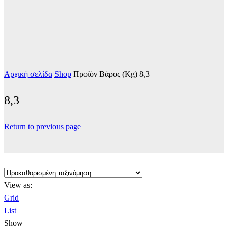
Αρχική σελίδα
Shop
Προϊόν Βάρος (Kg)
8,3
8,3
Return to previous page
View as:
Grid
List
Show