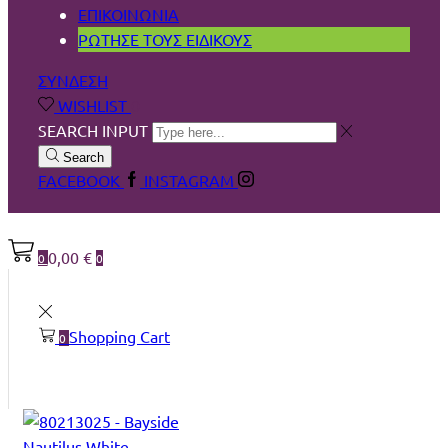
ΕΠΙΚΟΙΝΩΝΙΑ
ΡΩΤΗΣΕ ΤΟΥΣ ΕΙΔΙΚΟΥΣ
ΣΥΝΔΕΣΗ
WISHLIST
0
SEARCH INPUT
Search
FACEBOOK
INSTAGRAM
0,00
€
0
0
Shopping Cart
0