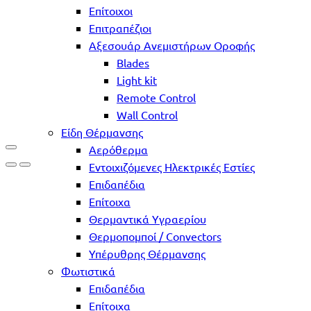
Επίτοιχοι
Επιτραπέζιοι
Αξεσουάρ Ανεμιστήρων Οροφής
Blades
Light kit
Remote Control
Wall Control
Είδη Θέρμανσης
Αερόθερμα
Εντοιχιζόμενες Ηλεκτρικές Εστίες
Επιδαπέδια
Επίτοιχα
Θερμαντικά Υγραερίου
Θερμοπομποί / Convectors
Υπέρυθρης Θέρμανσης
Φωτιστικά
Επιδαπέδια
Επίτοιχα