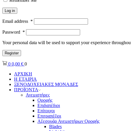
Remember Me
Log in
Email address
*
Password
*
Your personal data will be used to support your experience throughout
Register
0
0,00
€
0
ΑΡΧΙΚΗ
Η ΕΤΑΙΡΙΑ
ΞΕΝΟΔΟΧΕΙΑΚΕΣ ΜΟΝΑΔΕΣ
ΠΡΟΪΟΝΤΑ
Ανεμιστήρες
Οροφής
Επιδαπέδιοι
Επίτοιχοι
Επιτραπέζιοι
Αξεσουάρ Ανεμιστήρων Οροφής
Blades