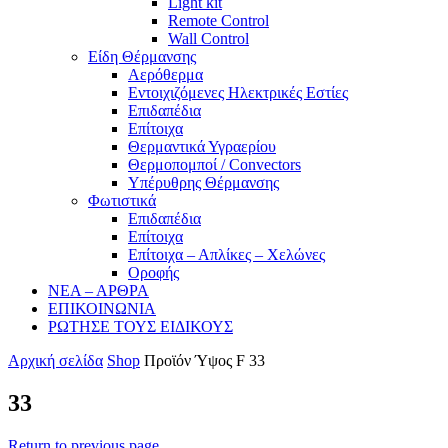
Light kit
Remote Control
Wall Control
Είδη Θέρμανσης
Αερόθερμα
Εντοιχιζόμενες Ηλεκτρικές Εστίες
Επιδαπέδια
Επίτοιχα
Θερμαντικά Υγραερίου
Θερμοπομποί / Convectors
Υπέρυθρης Θέρμανσης
Φωτιστικά
Επιδαπέδια
Επίτοιχα
Επίτοιχα – Απλίκες – Χελώνες
Οροφής
ΝΕΑ – ΑΡΘΡΑ
ΕΠΙΚΟΙΝΩΝΙΑ
ΡΩΤΗΣΕ ΤΟΥΣ ΕΙΔΙΚΟΥΣ
Αρχική σελίδα
Shop
Προϊόν Ύψος F
33
33
Return to previous page