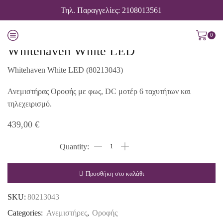
Τηλ. Παραγγελίες: 2108013561
0
Whitehaven White LED
Whitehaven White LED (80213043)
Ανεμιστήρας Οροφής με φως, DC μοτέρ 6 ταχυτήτων και
τηλεχειρισμό.
439,00
€
Προσθήκη στο καλάθι
SKU:
80213043
Categories:
Ανεμιστήρες
,
Οροφής